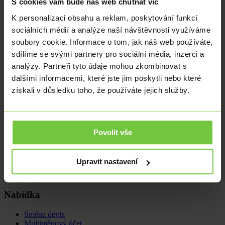
S cookies vám bude náš web chutnat víc
ekonomiky. Vzhledem k provázanosti s našimi obchodními partnery,
zejména s Německem, bude klíčové i jejich tempo návratu k
K personalizaci obsahu a reklam, poskytování funkcí
normálu. Pokud se vše zvládne hladce, mohou dnešní dubnová čísla
sociálních médií a analýze naší návštěvnosti využíváme
být ta nejhorší a s příchodem květnových statistik se situace bude
lepšit.
soubory cookie. Informace o tom, jak náš web používáte,
sdílíme se svými partnery pro sociální média, inzerci a
Pokud tomu tak nebude a naši důležití obchodní partneři se budou
„zvedat“ pomalu, zbrzdění nemine ani ČR. Dnes zveřejněná
analýzy. Partneři tyto údaje mohou zkombinovat s
průmyslová výroba za duben z Německa ukázala na meziroční
dalšími informacemi, které jste jim poskytli nebo které
propad o 25,3 %, což bohužel naznačuje, že postavení se na nohy
získali v důsledku toho, že používáte jejich služby.
může trvat poněkud déle.
Tomáš Volf
tomas.volf@citfin.cz
+420 733 129 381
Povolit vše
Devizovým trhem se zabývá od roku 2005 a analytické činnosti se
věnuje od roku 2008. Jeho doménou jsou analýzy
Upravit nastavení
makroekonomických údajů, mezinárodní politika a jeho komentáře
přebírají domácí média.
Nabídka
Směna deviz
Multiměnový účet