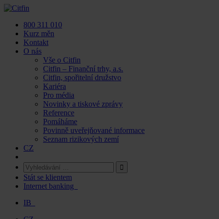
Skip
to
800 311 010
content
Kurz měn
Kontakt
O nás
Vše o Citfin
Citfin – Finanční trhy, a.s.
Citfin, spořitelní družstvo
Kariéra
Pro média
Novinky a tiskové zprávy
Reference
Pomáháme
Povinně uveřejňované informace
Seznam rizikových zemí
CZ
Stát se klientem
Internet banking
IB