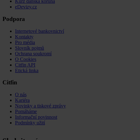
Kurz dánská koruna
eDevizy.cz
Podpora
Internetové bankovnictví
Kontakty
Pro média
Slovník pojmů
Ochrana soukromí
O Cookies
Citfin API
Etická linka
Citfin
O nás
Kariéra
Novinky a tiskové zprávy
Pomáháme
Informační povinnost
Podmínky užití