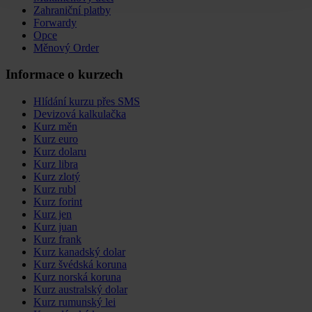
Zahraniční platby
Forwardy
Opce
Měnový Order
Informace o kurzech
Hlídání kurzu přes SMS
Devizová kalkulačka
Kurz měn
Kurz euro
Kurz dolaru
Kurz libra
Kurz zlotý
Kurz rubl
Kurz forint
Kurz jen
Kurz juan
Kurz frank
Kurz kanadský dolar
Kurz švédská koruna
Kurz norská koruna
Kurz australský dolar
Kurz rumunský lei