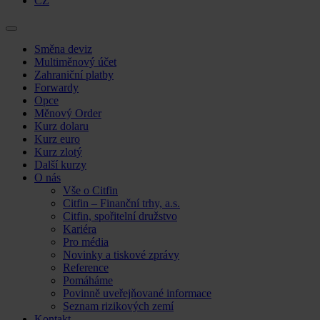
CZ
Skip
Směna deviz
to
Multiměnový účet
content
Zahraniční platby
Forwardy
Opce
Měnový Order
Kurz dolaru
Kurz euro
Kurz zlotý
Další kurzy
O nás
Vše o Citfin
Citfin – Finanční trhy, a.s.
Citfin, spořitelní družstvo
Kariéra
Pro média
Novinky a tiskové zprávy
Reference
Pomáháme
Povinně uveřejňované informace
Seznam rizikových zemí
Kontakt