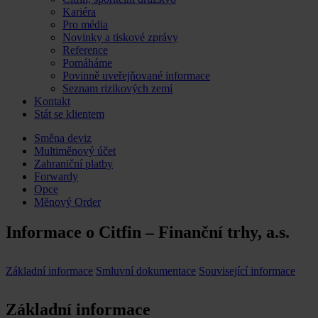
Kariéra
Pro média
Novinky a tiskové zprávy
Reference
Pomáháme
Povinně uveřejňované informace
Seznam rizikových zemí
Kontakt
Stát se klientem
Skip
Směna deviz
to
Multiměnový účet
content
Zahraniční platby
Forwardy
Opce
Měnový Order
Informace o Citfin – Finanční trhy, a.s.
Základní informace
Smluvní dokumentace
Související informace
Základní informace