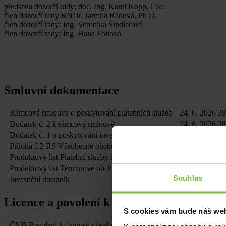
předseda dozorčí rady: doc. Ing. Karel Kopp, CSc.
člen dozorčí rady RNDr. Jarmila Radová, Ph.D.
člen dozorčí rady: Ing. Veronika Šindlerová
člen dozorčí rady: Ing. Hana Foitová
Smluvní dokumentace
Rámcová smlouva o poskytování platebních služeb
24. 6. 2026
2
Dodatek č. 2 k rámcové smlouvě
24. 6. 2026
2
Dodatek č. 1 o poskytování investičních služeb k RS
24. 6. 2026
3
Příloha č.2 RS Všeobecné obchodní podmínky
1. 12. 2025
5
Produktový list Platební služby a Spotové obchody
1. 12. 2025
3
Produktový list Termínové obchody
2. 4. 2026
1
Souhlas
Investiční dotazník
1. 12. 2025
1
Licence a povolení k činnosti
S cookies vám bude náš web
ČNB Povolení k činnosti platební instituce Citfin Finanční trhy a.s.