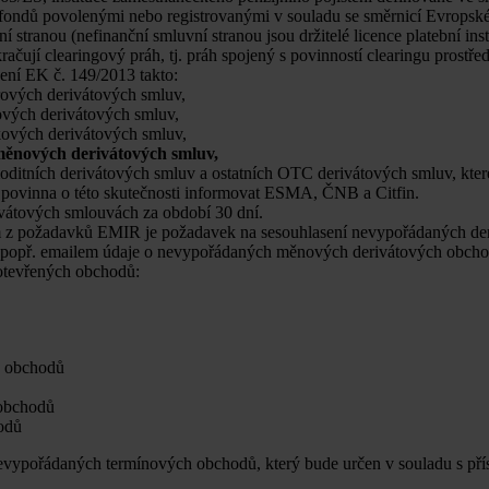
ch fondů povolenými nebo registrovanými v souladu se směrnicí Evrops
í stranou (nefinanční smluvní stranou jsou držitelé licence platební inst
čují clearingový práh, tj. práh spojený s povinností clearingu prostřed
zení EK č. 149/2013 takto:
ových derivátových smluv,
vých derivátových smluv,
ových derivátových smluv,
ěnových derivátových smluv,
itních derivátových smluv a ostatních OTC derivátových smluv, kter
je povinna o této skutečnosti informovat ESMA, ČNB a Citfin.
vátových smlouvách za období 30 dní.
 z požadavků EMIR je požadavek na sesouhlasení nevypořádaných deri
s, popř. emailem údaje o nevypořádaných měnových derivátových obcho
u otevřených obchodů:
h obchodů
 obchodů
odů
 nevypořádaných termínových obchodů, který bude určen v souladu s př