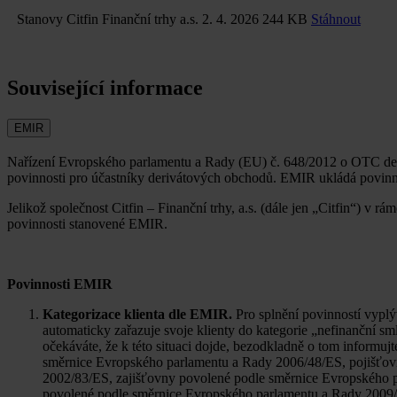
Stanovy Citfin Finanční trhy a.s.
2. 4. 2026
244 KB
Stáhnout
Související informace
EMIR
Nařízení Evropského parlamentu a Rady (EU) č. 648/2012 o OTC deriv
povinnosti pro účastníky derivátových obchodů. EMIR ukládá povinnos
Jelikož společnost Citfin – Finanční trhy, a.s. (dále jen „Citfin“) v
povinnosti stanovené EMIR.
Povinnosti EMIR
Kategorizace klienta dle EMIR.
Pro splnění povinností vyplýv
automaticky zařazuje svoje klienty do kategorie „nefinanční smlu
očekáváte, že k této situaci dojde, bezodkladně o tom informujte
směrnice Evropského parlamentu a Rady 2006/48/ES, pojišťov
2002/83/ES, zajišťovny povolené podle směrnice Evropského pa
povolené podle směrnice Evropského parlamentu a Rady 2009/65