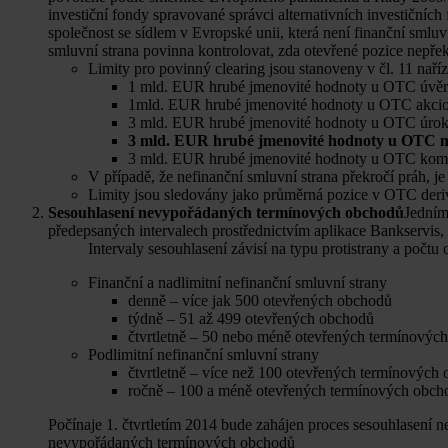
investiční fondy spravované správci alternativních investiční
společnost se sídlem v Evropské unii, která není finanční smluvn
smluvní strana povinna kontrolovat, zda otevřené pozice nepřekra
Limity pro povinný clearing jsou stanoveny v čl. 11 naří
1 mld. EUR hrubé jmenovité hodnoty u OTC úvěr
1mld. EUR hrubé jmenovité hodnoty u OTC akcio
3 mld. EUR hrubé jmenovité hodnoty u OTC úrok
3 mld. EUR hrubé jmenovité hodnoty u OTC m
3 mld. EUR hrubé jmenovité hodnoty u OTC komod
V případě, že nefinanční smluvní strana překročí práh, 
Limity jsou sledovány jako průměrná pozice v OTC deri
Sesouhlasení nevypořádaných termínových obchodů
Jedním
předepsaných intervalech prostřednictvím aplikace Bankservi
Intervaly sesouhlasení závisí na typu protistrany a počt
Finanční a nadlimitní nefinanční smluvní strany
denně – více jak 500 otevřených obchodů
týdně – 51 až 499 otevřených obchodů
čtvrtletně – 50 nebo méně otevřených termínovýc
Podlimitní nefinanční smluvní strany
čtvrtletně – více než 100 otevřených termínových
ročně – 100 a méně otevřených termínových obch
Počínaje 1. čtvrtletím 2014 bude zahájen proces sesouhlasení
nevypořádaných termínových obchodů