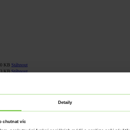
80 KB
Stáhnout
83 KB
Stáhnout
42 KB
Stáhnout
29 KB
Stáhnout
06 KB
Stáhnout
77 KB
Stáhnout
Detaily
07 KB
Stáhnout
 chutnat víc
15. 4. 2011
525 KB
Stáhnout