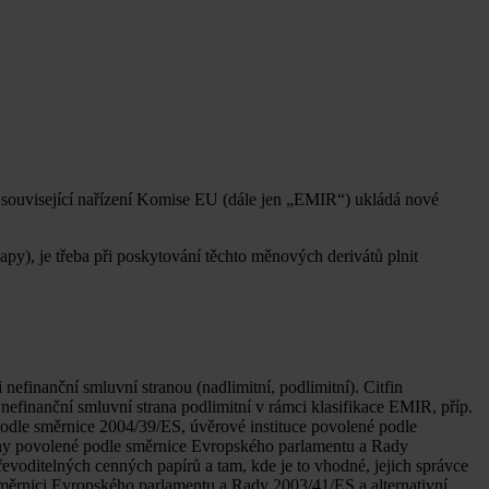
í související nařízení Komise EU (dále jen „EMIR“) ukládá nové
apy), je třeba při poskytování těchto měnových derivátů plnit
 nefinanční smluvní stranou (nadlimitní, podlimitní). Citfin
e nefinanční smluvní strana podlimitní v rámci klasifikace EMIR, příp.
podle směrnice 2004/39/ES, úvěrové instituce povolené podle
ny povolené podle směrnice Evropského parlamentu a Rady
voditelných cenných papírů a tam, kde je to vhodné, jejich správce
měrnici Evropského parlamentu a Rady 2003/41/ES a alternativní