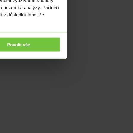
ěvnosti využíváme soubory
, inzerci a analýzy. Partneři
li v důsledku toho, že
Povolit vše