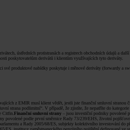
átech, ústředních protistranách a registrech obchodních údajů a dalš
ti poskytovatelům derivátů i klientům využívajících tyto deriváty.
 rámci své produktové nabídky poskytuje i měnové deriváty (forwardy a sw
ajících z EMIR musí klient vědět, jestli jste finanční smluvní stranou či
vní strana podlimitní“. V případě, že zjistíte, že nepatříte do kategori
 Citfin.
Finanční smluvní strany
– jsou investiční podniky povolené 
ny povolené podle první směrnice Rady 73/239/EHS, životní pojišťov
rlamentu a Rady 2005/68/ES, subjekty kolektivního investování do pře
/ES, instituce zaměstnaneckého penzijního pojištění definované ve s