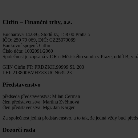
Citfin – Finanční trhy, a.s.
Bucharova 1423/6, Stodůlky, 158 00 Praha 5
IČO: 250 79 069, DIČ: CZ25079069
Bankovní spojení: Citfin
Číslo účtu: 1002091/2060
Společnost je zapsaná v OR u Městského soudu v Praze, oddíl B, vl
GIIN Citfin FT: PRDZKH.99999.SL.203
LEI: 213800BVHZ8XUCN63U23
Představenstvo
předseda představenstva: Milan Cerman
člen představenstva: Martina Zvěřinová
člen představenstva: Mgr. Jan Karger
Za společnost jedná představenstvo, a to tak, že jedná vždy buď před
Dozorčí rada