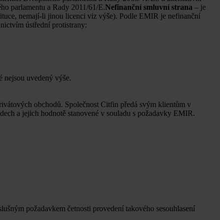
kého parlamentu a Rady 2011/61/E.
Nefinanční smluvní strana
– je
ituce, nemají-li jinou licenci viz výše). Podle EMIR je nefinanční
nictvím ústřední protistrany:
é nejsou uvedený výše.
vátových obchodů. Společnost Citfin předá svým klientům v
dech a jejich hodnotě stanovené v souladu s požadavky EMIR.
íslušným požadavkem četnosti provedení takového sesouhlasení