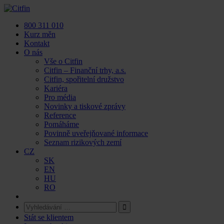
Skip
to
800 311 010
content
Kurz měn
Kontakt
O nás
Vše o Citfin
Citfin – Finanční trhy, a.s.
Citfin, spořitelní družstvo
Kariéra
Pro média
Novinky a tiskové zprávy
Reference
Pomáháme
Povinně uveřejňované informace
Seznam rizikových zemí
CZ
SK
EN
HU
RO
Stát se klientem