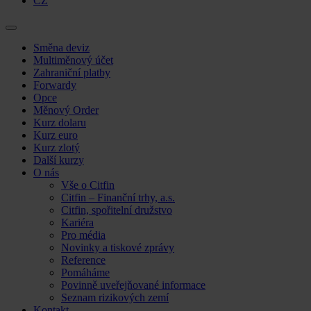
CZ
Skip
Směna deviz
to
Multiměnový účet
content
Zahraniční platby
Forwardy
Opce
Měnový Order
Kurz dolaru
Kurz euro
Kurz zlotý
Další kurzy
O nás
Vše o Citfin
Citfin – Finanční trhy, a.s.
Citfin, spořitelní družstvo
Kariéra
Pro média
Novinky a tiskové zprávy
Reference
Pomáháme
Povinně uveřejňované informace
Seznam rizikových zemí
Kontakt