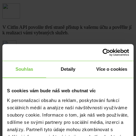
V Citfin API povolíte třetí straně přístup k vašemu účtu a pověříte jí
k realizaci vámi vybraných služeb.
Třetí strana přistupuje k vašemu účtu v Citfin a provádí za vás
vybrané služby. Přístup jí můžete kdykoli zamítnout.
Souhlas
Detaily
Více o cookies
Dokumenty ke stažení
S cookies vám bude náš web chutnat víc
6. 9.
9
Mobilní token Citfin
Stáhnout
K personalizaci obsahu a reklam, poskytování funkcí
2019
MB
sociálních médií a analýze naší návštěvnosti využíváme
17. 9.
2
Uživatelský manuál Citfin API
Stáhnout
2020
MB
soubory cookie. Informace o tom, jak náš web používáte,
11. 9.
2
sdílíme se svými partnery pro sociální média, inzerci a
Citfin_API PSD2 – Dokumentace pro TPP
Stáhnout
2019
MB
analýzy. Partneři tyto údaje mohou zkombinovat s
Manuál pro postup třetích stran při zavedení
11. 9.
205