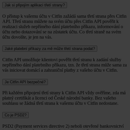
Jak si připojím aplikaci třetí strany?
O přístup k vašemu účtu v Citfin zažádá sama třetí strana přes Citfin
API. Třetí stranu můžete na svém účtu přes Citfin API pověřit k
realizaci služeb nepřímého dání platebního příkazu, informování o
účtu nebo dotazování se na zůstatek účtu. Co třetí straně na svém
účtu dovolíte, je jen na vás.
Jaké platební příkazy za mě může třetí strana podat?
Citfin API umožňuje klientovi pověřit třetí stranu k zadání služby
nepřímého dání platebního příkazu, tzn. že třetí strana může sama za
vás iniciovat domácí a zahraniční platby z vašeho účtu v Citfin.
Je Citfin API bezpečné?
Při každém připojení třetí strany k Citfin API vždy ověříme, zda má
platný certifikát a licenci od České národní banky. Bez vašeho
souhlasu se žádná třetí strana k vašemu účtu v Citfin nedostane.
Co je PSD2?
PSD2 (Payment services directive 2) neboli otevřené bankovnictví