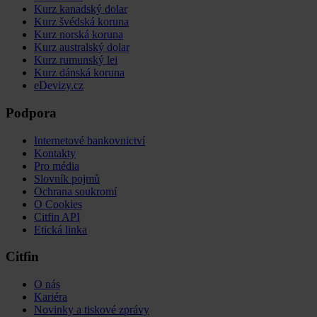
Kurz kanadský dolar
Kurz švédská koruna
Kurz norská koruna
Kurz australský dolar
Kurz rumunský lei
Kurz dánská koruna
eDevizy.cz
Podpora
Internetové bankovnictví
Kontakty
Pro média
Slovník pojmů
Ochrana soukromí
O Cookies
Citfin API
Etická linka
Citfin
O nás
Kariéra
Novinky a tiskové zprávy