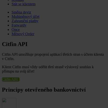
Stát se klientem
Skip
Směna deviz
to
Multiměnový účet
content
Zahraniční platby
Forwardy
Opce
Měnový Order
Citfin API
Citfin API umožňuje propojení aplikací třetích stran s účtem klienta
v Citfin.
Klient Citfin musí vždy udělit třetí straně výslovný souhlas k
přístupu na svůj účet!
Citfin API
Principy otevřeného bankovnictví