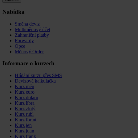
Nabídka
Směna deviz
Multiměnový účet
Zahraniční platby
Forwardy
Opce
Měnový Order
Informace o kurzech
Hlídání kurzu přes SMS
Devizová kalkulačka
Kurz měn
Kurz euro
Kurz dolaru
Kurz libra
Kurz zlotý
Kurz rubl
Kurz forint
Kurz jen
Kurz juan
Kurz frank