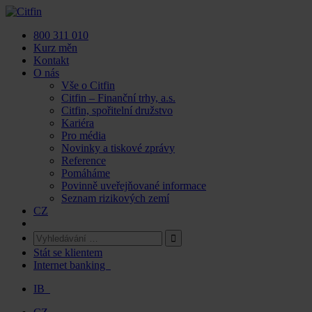
Skip
to
800 311 010
content
Kurz měn
Kontakt
O nás
Vše o Citfin
Citfin – Finanční trhy, a.s.
Citfin, spořitelní družstvo
Kariéra
Pro média
Novinky a tiskové zprávy
Reference
Pomáháme
Povinně uveřejňované informace
Seznam rizikových zemí
CZ
Stát se klientem
Internet banking
IB