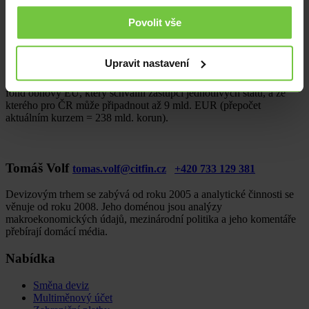
nákupy zbytného zboží a zboží dlouhodobé spotřeby, mezi které
patří právě nákup automobilu.
Povolit vše
Češi však v posledních týdnech dokazují, že se černých scénářů
příliš neobávají a jejich apetit utrácet může nadále růst. Tomu budou
Upravit nastavení
dále pomáhat vládní programy na udržitelnost zaměstnanosti a
podpory firem. V neposlední řadě k obnově ekonomik přispěje také
fond obnovy EU, který schválili zástupci jednotlivých států, a ze
kterého pro ČR může připadnout až 9 mld. EUR (přepočet
aktuálním kurzem = 238 mld. korun).
Tomáš Volf
tomas.volf@citfin.cz
+420 733 129 381
Devizovým trhem se zabývá od roku 2005 a analytické činnosti se
věnuje od roku 2008. Jeho doménou jsou analýzy
makroekonomických údajů, mezinárodní politika a jeho komentáře
přebírají domácí média.
Nabídka
Směna deviz
Multiměnový účet