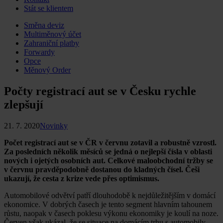
Stát se klientem
Skip
Směna deviz
to
Multiměnový účet
content
Zahraniční platby
Forwardy
Opce
Měnový Order
Počty registrací aut se v Česku rychle
zlepšují
21. 7. 2020
Novinky
Počet registrací aut se v ČR v červnu zotavil a robustně vzrostl.
Za posledních několik měsíců se jedná o nejlepší čísla v oblasti
nových i ojetých osobních aut. Celkové maloobchodní tržby se
v červnu pravděpodobně dostanou do kladných čísel. Češi
ukazují, že cesta z krize vede přes optimismus.
Automobilové odvětví patří dlouhodobě k nejdůležitějším v domácí
ekonomice. V dobrých časech je tento segment hlavním tahounem
růstu, naopak v časech poklesu výkonu ekonomiky je koulí na noze.
Červen však ukázal, že se situace na domácím trhu s automobily