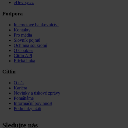
eDevizy.cz
Podpora
Internetové bankovnictví
Kontakty
Pro média
Slovník pojmů
Ochrana soukromí
O Cookies
Citfin API
Etická linka
Citfin
O nás
Kariéra
Novinky a tiskové zprávy
Pomáháme
Informační povinnost
Podmínky užití
Sledujte nás