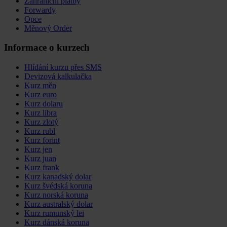
Zahraniční platby
Forwardy
Opce
Měnový Order
Informace o kurzech
Hlídání kurzu přes SMS
Devizová kalkulačka
Kurz měn
Kurz euro
Kurz dolaru
Kurz libra
Kurz zlotý
Kurz rubl
Kurz forint
Kurz jen
Kurz juan
Kurz frank
Kurz kanadský dolar
Kurz švédská koruna
Kurz norská koruna
Kurz australský dolar
Kurz rumunský lei
Kurz dánská koruna