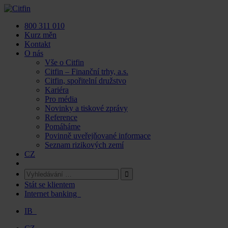
Skip
to
800 311 010
content
Kurz měn
Kontakt
O nás
Vše o Citfin
Citfin – Finanční trhy, a.s.
Citfin, spořitelní družstvo
Kariéra
Pro média
Novinky a tiskové zprávy
Reference
Pomáháme
Povinně uveřejňované informace
Seznam rizikových zemí
CZ
Stát se klientem
Internet banking
IB