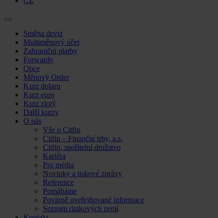
CZ
Skip
Směna deviz
to
Multiměnový účet
content
Zahraniční platby
Forwardy
Opce
Měnový Order
Kurz dolaru
Kurz euro
Kurz zlotý
Další kurzy
O nás
Vše o Citfin
Citfin – Finanční trhy, a.s.
Citfin, spořitelní družstvo
Kariéra
Pro média
Novinky a tiskové zprávy
Reference
Pomáháme
Povinně uveřejňované informace
Seznam rizikových zemí
Kontakt