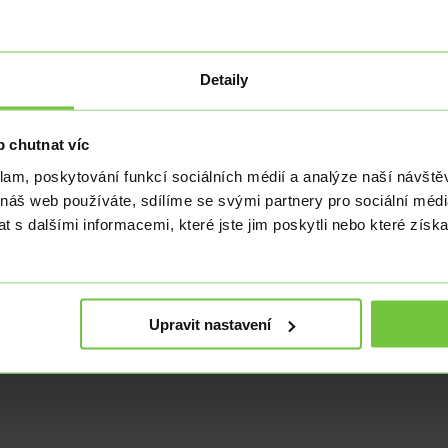
hledem k tomu, že mnoho práceschopných lidí již na trhu k dispozici n
Detaily
 chutnat víc
klam, poskytování funkcí sociálních médií a analýze naší návšt
 náš web používáte, sdílíme se svými partnery pro sociální média
 s dalšími informacemi, které jste jim poskytli nebo které získa
Upravit nastavení