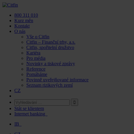
Skip
to
800 311 010
content
Kurz měn
Kontakt
O nás
Vše o Citfin
Citfin – Finanční trhy, a.s.
Citfin, spořitelní družstvo
Kariéra
Pro média
Novinky a tiskové zprávy
Reference
Pomáháme
Povinně uveřejňované informace
Seznam rizikových zemí
CZ
Stát se klientem
Internet banking
IB