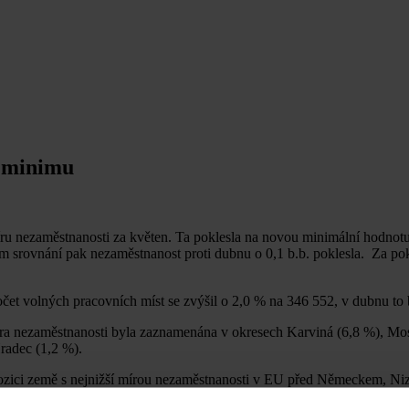
 minimu
íru nezaměstnanosti za květen. Ta poklesla na novou minimální hodnot
 srovnání pak nezaměstnanost proti dubnu o 0,1 b.b. poklesla. Za pok
čet volných pracovních míst se zvýšil o 2,0 % na 346 552, v dubnu to
ra nezaměstnanosti byla zaznamenána v okresech Karviná (6,8 %), Mos
radec (1,2 %).
 pozici země s nejnižší mírou nezaměstnanosti v EU před Německem, 