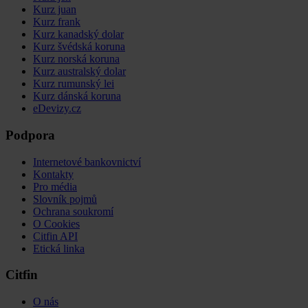
Kurz juan
Kurz frank
Kurz kanadský dolar
Kurz švédská koruna
Kurz norská koruna
Kurz australský dolar
Kurz rumunský lei
Kurz dánská koruna
eDevizy.cz
Podpora
Internetové bankovnictví
Kontakty
Pro média
Slovník pojmů
Ochrana soukromí
O Cookies
Citfin API
Etická linka
Citfin
O nás