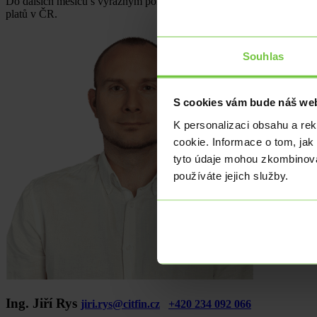
Do dalších měsíců s výrazným poklesem nezaměstnanosti nepočítáme vz
platů v ČR.
Souhlas
S cookies vám bude náš web
K personalizaci obsahu a re
cookie. Informace o tom, jak
tyto údaje mohou zkombinovat
používáte jejich služby.
Ing. Jiří Rys
jiri.rys@citfin.cz
+420 234 092 066