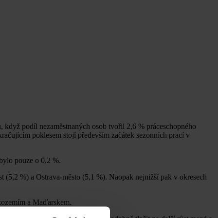
u, když podíl nezaměstnaných osob tvořil 2,6 % práceschopného
račujícím poklesem stojí především začátek sezonních prací v
 bylo pouze o 0,2 %.
t (5,2 %) a Ostrava-město (5,1 %). Naopak nejnižší pak v okresech
Nizozemím a Maďarskem.