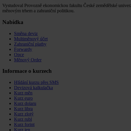
Vystudoval Provozně ekonomickou fakultu České zemědělské univerzit
měnovým trhem a zahraniční politikou.
Nabídka
Směna deviz
Multiměnový účet
Zahraniční platby
Forwardy
Opce
Měnový Order
Informace o kurzech
Hlídání kurzu přes SMS
Devizová kalkulačka
Kurz měn
Kurz euro
Kurz dolaru
Kurz libra
Kurz zlotý
Kurz rubl
Kurz forint
Kurz jen