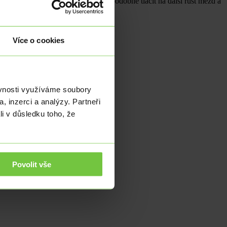
ení. Tento fakt také bude pravděpodobně tlačit na další růst mezd a
Více o cookies
ěvnosti využíváme soubory
, inzerci a analýzy. Partneři
li v důsledku toho, že
Povolit vše