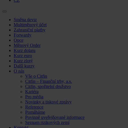
CZ
Skip
Směna deviz
to
Multiměnový účet
content
Zahraniční platby
Forwardy
Opce
Měnový Order
Kurz dolaru
Kurz euro
Kurz zlotý
Další kurzy
O nás
Vše o Citfin
Citfin – Finanční trhy, a.s.
Citfin, spořitelní družstvo
Kariéra
Pro média
Novinky a tiskové zprávy
Reference
Pomáháme
Povinně uveřejňované informace
Seznam rizikových zemí
Kontakt