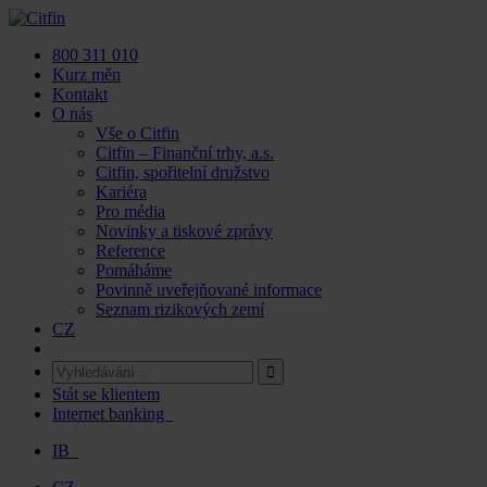
Skip
to
800 311 010
content
Kurz měn
Kontakt
O nás
Vše o Citfin
Citfin – Finanční trhy, a.s.
Citfin, spořitelní družstvo
Kariéra
Pro média
Novinky a tiskové zprávy
Reference
Pomáháme
Povinně uveřejňované informace
Seznam rizikových zemí
CZ
Stát se klientem
Internet banking
IB