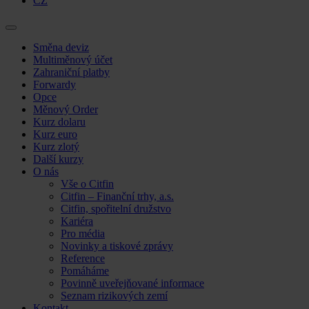
CZ
Skip
Směna deviz
to
Multiměnový účet
content
Zahraniční platby
Forwardy
Opce
Měnový Order
Kurz dolaru
Kurz euro
Kurz zlotý
Další kurzy
O nás
Vše o Citfin
Citfin – Finanční trhy, a.s.
Citfin, spořitelní družstvo
Kariéra
Pro média
Novinky a tiskové zprávy
Reference
Pomáháme
Povinně uveřejňované informace
Seznam rizikových zemí
Kontakt