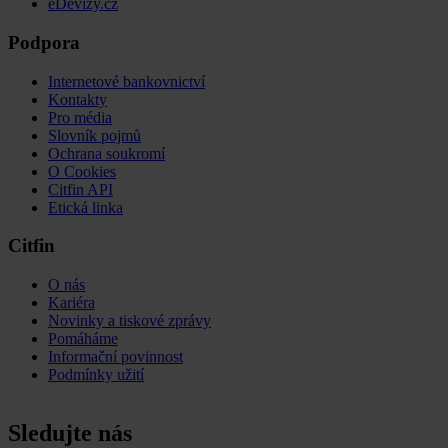
eDevizy.cz
Podpora
Internetové bankovnictví
Kontakty
Pro média
Slovník pojmů
Ochrana soukromí
O Cookies
Citfin API
Etická linka
Citfin
O nás
Kariéra
Novinky a tiskové zprávy
Pomáháme
Informační povinnost
Podmínky užití
Sledujte nás