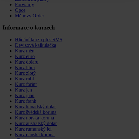
Forwardy
Opce
Měnový Order
Informace o kurzech
Hlídání kurzu přes SMS
Devizová kalkulačka
Kurz měn
Kurz euro
Kurz dolaru
Kurz libra
Kurz zlotý
Kurz rubl
Kurz forint
Kurz jen
Kurz juan
Kurz frank
Kurz kanadský dolar
Kurz švédská koruna
Kurz norská koruna
Kurz australský dolar
Kurz rumunský lei
Kurz dánská koruna