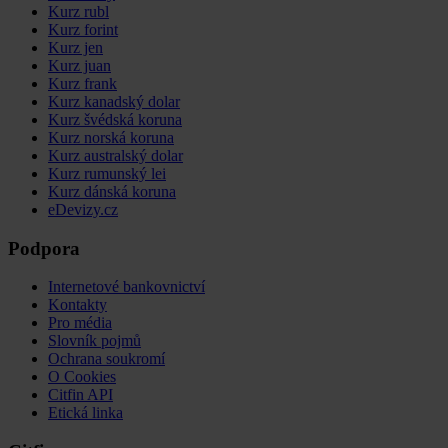
Kurz rubl
Kurz forint
Kurz jen
Kurz juan
Kurz frank
Kurz kanadský dolar
Kurz švédská koruna
Kurz norská koruna
Kurz australský dolar
Kurz rumunský lei
Kurz dánská koruna
eDevizy.cz
Podpora
Internetové bankovnictví
Kontakty
Pro média
Slovník pojmů
Ochrana soukromí
O Cookies
Citfin API
Etická linka