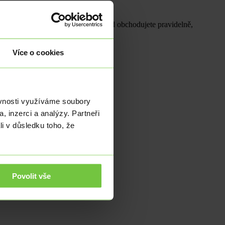
m kurzem, za který směňujete. Pokud obchodujete pravidelně,
Více o cookies
ěvnosti využíváme soubory
, inzerci a analýzy. Partneři
li v důsledku toho, že
Povolit vše