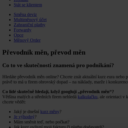
Stát se klientem
Skip
Směna deviz
to
Multiměnový účet
content
Zahraniční platby
Forwardy
Opce
Měnový Order
Převodník měn, převod měn
Co to ve skutečnosti znamená pro podnikání?
Hledáte převodník měn online? Chcete znát aktuální kurz eura nebo p
právě to má u firem obrovský dopad – na náklady, marže i konkurenc
Co lidé skutečně hledají, když googlují „převodník měn“?
Většina malých a středních firem nehledá
kalkulačku
, ale orientaci 
chcete vědět:
Jaký je dnešní
kurz měny
?
Je výhodný
?
Mám směnit teď, nebo počkat?
Jak kurz ovlivní moji fakturu či platbu dodavateli?