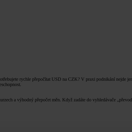
otřebujete rychle přepočítat USD na CZK? V praxi podnikání nejde jen
eschopnost.
v kurzech a výhodný přepočet měn. Když zadáte do vyhledávače „převo