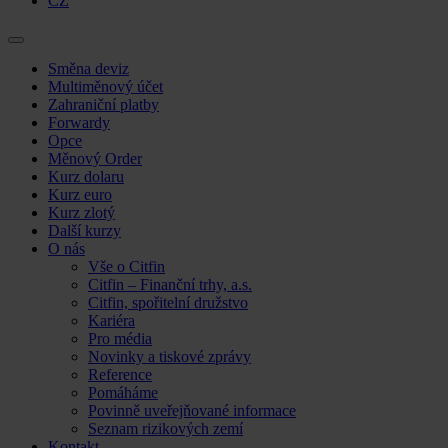
CZ
Skip
Směna deviz
to
Multiměnový účet
content
Zahraniční platby
Forwardy
Opce
Měnový Order
Kurz dolaru
Kurz euro
Kurz zlotý
Další kurzy
O nás
Vše o Citfin
Citfin – Finanční trhy, a.s.
Citfin, spořitelní družstvo
Kariéra
Pro média
Novinky a tiskové zprávy
Reference
Pomáháme
Povinně uveřejňované informace
Seznam rizikových zemí
Kontakt