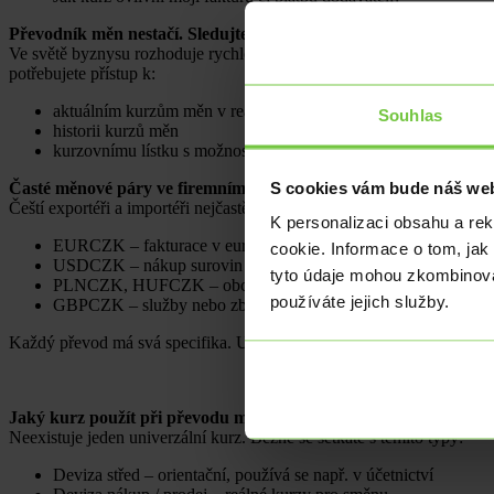
Převodník měn nestačí. Sledujte kurz v reálném čase
Ve světě byznysu rozhoduje rychlost a přesnost. Online převodníky 
potřebujete přístup k:
aktuálním kurzům měn v reálném čase
Souhlas
historii kurzů měn
kurzovnímu lístku s možností filtrování podle měny (např.
kurz
S cookies vám bude náš web
Časté měnové páry ve firemním sektoru
Čeští exportéři a importéři nejčastěji sledují:
K personalizaci obsahu a re
EURCZK – fakturace v eurech, obchod s eurozónou
cookie. Informace o tom, jak
USDCZK – nákup surovin nebo technologií z USA či Asie
tyto údaje mohou zkombinovat
PLNCZK, HUFCZK – obchod s Polskem a Maďarskem
používáte jejich služby.
GBPCZK – služby nebo zboží z Velké Británie
Každý převod má svá specifika. U velkých objemů hraje kurz klíčovou
Jaký kurz použít při převodu měn?
Neexistuje jeden univerzální kurz. Běžně se setkáte s těmito typy:
Deviza střed – orientační, používá se např. v účetnictví