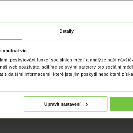
měn často pracují se zpožděním nebo středovým kurzem – nikoli reálný
Detaily
 dolaru
,
kurz euro
, kurz libry,
kurz zlotý
, kurz forint)
 chutnat víc
klam, poskytování funkcí sociálních médií a analýze naší návšt
 náš web používáte, sdílíme se svými partnery pro sociální média
 s dalšími informacemi, které jste jim poskytli nebo které získa
 roli.
Upravit nastavení