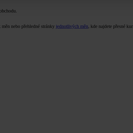
 obchodu.
ek měn nebo přehledné stránky
jednotlivých měn
, kde najdete přesné k