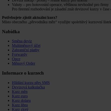
Deviza nákup / prodej – reálné kurzy pro směnu
Valuty – pro hotovostní operace, většinou nevhodné pro firmy
Pro firemní rozhodování je zásadní znát devizové kurzy v čase
Potřebujete zjistit aktuální kurz?
Místo obecného „převodníku měn“ využijte spolehlivý kurzovní líst
Nabídka
Směna deviz
Multiměnový účet
Zahraniční platby
Forwardy
Opce
Měnový Order
Informace o kurzech
Hlídání kurzu přes SMS
Devizová kalkulačka
Kurz měn
Kurz euro
Kurz dolaru
Kurz libra
Kurz zlotý