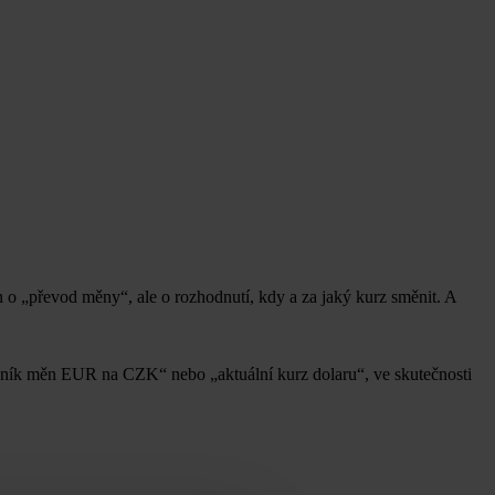
 o „převod měny“, ale o rozhodnutí, kdy a za jaký kurz směnit. A
dník měn EUR na CZK“ nebo „aktuální kurz dolaru“, ve skutečnosti