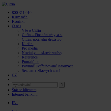
Skip
to
800 311 010
content
Kurz měn
Kontakt
O nás
Vše o Citfin
Citfin – Finanční trhy, a.s.
Citfin, spořitelní družstvo
Kariéra
Pro média
Novinky a tiskové zprávy
Reference
Pomáháme
Povinně uveřejňované informace
Seznam rizikových zemí
CZ
Stát se klientem
Internet banking
IB