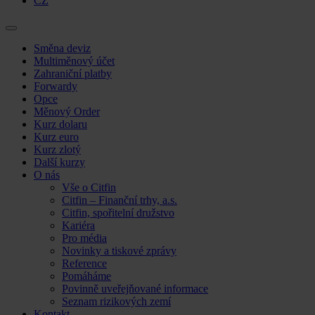
CZ
Skip
Směna deviz
to
Multiměnový účet
content
Zahraniční platby
Forwardy
Opce
Měnový Order
Kurz dolaru
Kurz euro
Kurz zlotý
Další kurzy
O nás
Vše o Citfin
Citfin – Finanční trhy, a.s.
Citfin, spořitelní družstvo
Kariéra
Pro média
Novinky a tiskové zprávy
Reference
Pomáháme
Povinně uveřejňované informace
Seznam rizikových zemí
Kontakt