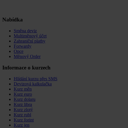
Nabídka
Směna deviz
Multiměnový účet
Zahraniční platby
Forwardy
Opce
Měnový Order
Informace o kurzech
Hlídání kurzu přes SMS
Devizová kalkulačka
Kurz měn
Kurz euro
Kurz dolaru
Kurz libra
Kurz zlotý
Kurz rubl
Kurz forint
Kurz jen