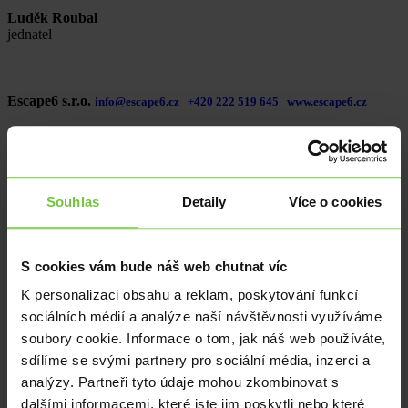
Luděk Roubal
jednatel
Escape6 s.r.o.
info@escape6.cz
+420 222 519 645
www.escape6.cz
Využívané produkty
Multiměnový účet EASY
Souhlas
Detaily
Více o cookies
Používáte ve svém podnikání více světových měn? Máte u své
banky jeden účet v eurech, druhý v dolarech, třetí ve zlotých?
S cookies vám bude náš web chutnat víc
Pak může být multiměnových devizový účet EASY, vedený ve 26
měnách přesně tím, co vám významně zjednoduší a zlevní vaše
K personalizaci obsahu a reklam, poskytování funkcí
finanční operace.
sociálních médií a analýze naší návštěvnosti využíváme
soubory cookie. Informace o tom, jak náš web používáte,
Konec odděleným účtům s různými čísly a složitému převádění
zůstatků z jedné měny do druhé. Účet EASY nabízí vše pod jedním
sdílíme se svými partnery pro sociální média, inzerci a
číslem.
analýzy. Partneři tyto údaje mohou zkombinovat s
dalšími informacemi, které jste jim poskytli nebo které
Není to jednoduché jen pro vás a vaši evidenci, ale také pro vaše