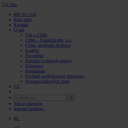
Skip
to
800 311 010
content
Kurz měn
Kontakt
O nás
Vše o Citfin
Citfin – Finanční trhy, a.s.
Citfin, spořitelní družstvo
Kariéra
Pro média
Novinky a tiskové zprávy
Reference
Pomáháme
Povinně uveřejňované informace
Seznam rizikových zemí
CZ
Stát se klientem
Internet banking
IB