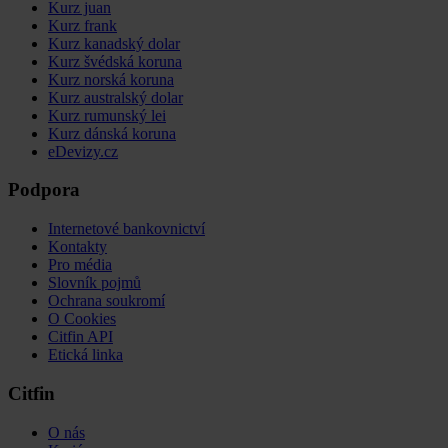
Kurz juan
Kurz frank
Kurz kanadský dolar
Kurz švédská koruna
Kurz norská koruna
Kurz australský dolar
Kurz rumunský lei
Kurz dánská koruna
eDevizy.cz
Podpora
Internetové bankovnictví
Kontakty
Pro média
Slovník pojmů
Ochrana soukromí
O Cookies
Citfin API
Etická linka
Citfin
O nás