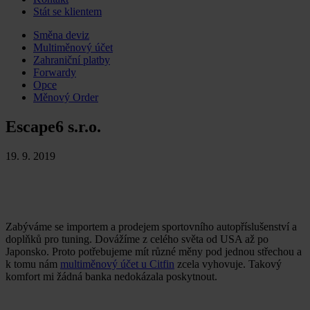
Stát se klientem
Skip
Směna deviz
to
Multiměnový účet
content
Zahraniční platby
Forwardy
Opce
Měnový Order
Escape6 s.r.o.
19. 9. 2019
Zabýváme se importem a prodejem sportovního autopříslušenství a
doplňků pro tuning. Dovážíme z celého světa od USA až po
Japonsko. Proto potřebujeme mít různé měny pod jednou střechou a
k tomu nám
multiměnový účet u Citfin
zcela vyhovuje. Takový
komfort mi žádná banka nedokázala poskytnout.