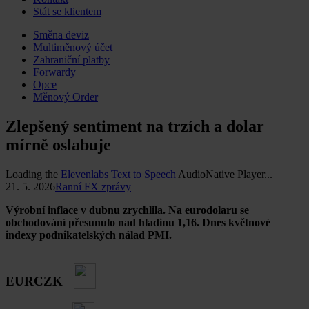
Stát se klientem
Skip
Směna deviz
to
Multiměnový účet
content
Zahraniční platby
Forwardy
Opce
Měnový Order
Zlepšený sentiment na trzích a dolar
mírně oslabuje
Loading the
Elevenlabs Text to Speech
AudioNative Player...
21. 5. 2026
Ranní FX zprávy
Výrobní inflace v dubnu zrychlila. Na eurodolaru se
obchodování přesunulo nad hladinu 1,16. Dnes květnové
indexy podnikatelských nálad PMI.
EURCZK