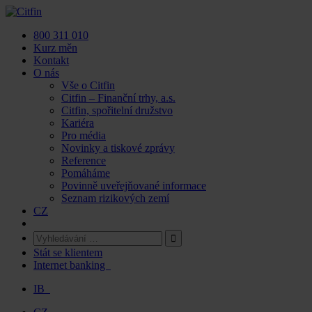
Skip
to
800 311 010
content
Kurz měn
Kontakt
O nás
Vše o Citfin
Citfin – Finanční trhy, a.s.
Citfin, spořitelní družstvo
Kariéra
Pro média
Novinky a tiskové zprávy
Reference
Pomáháme
Povinně uveřejňované informace
Seznam rizikových zemí
CZ
Stát se klientem
Internet banking
IB