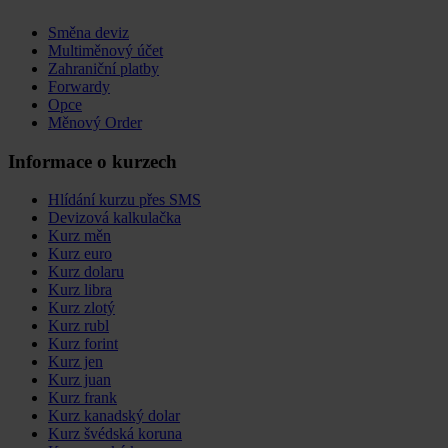
Směna deviz
Multiměnový účet
Zahraniční platby
Forwardy
Opce
Měnový Order
Informace o kurzech
Hlídání kurzu přes SMS
Devizová kalkulačka
Kurz měn
Kurz euro
Kurz dolaru
Kurz libra
Kurz zlotý
Kurz rubl
Kurz forint
Kurz jen
Kurz juan
Kurz frank
Kurz kanadský dolar
Kurz švédská koruna