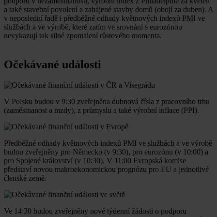
podporu v nezaměstnanosti, výrobní index z Philadelphie za květen
a také stavební povolení a zahájené stavby domů (obojí za duben). A
v neposlední řadě i předběžné odhady květnových indexů PMI ve
službách a ve výrobě, které zatím ve srovnání s eurozónou
nevykazují tak silné zpomalení růstového momenta.
Očekávané události
V Polsku budou v 9:30 zveřejněna dubnová čísla z pracovního trhu
(zaměstnanost a mzdy), z průmyslu a také výrobní inflace (PPI).
Předběžné odhady květnových indexů PMI ve službách a ve výrobě
budou zveřejněny pro Německo (v 9:30), pro eurozónu (v 10:00) a
pro Spojené království (v 10:30). V 11:00 Evropská komise
představí novou makroekonomickou prognózu pro EU a jednotlivé
členské země.
Ve 14:30 budou zveřejněny nové týdenní žádosti o podporu