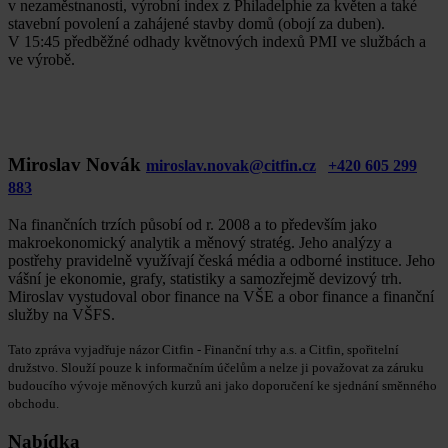
v nezaměstnanosti, výrobní index z Philadelphie za květen a také
stavební povolení a zahájené stavby domů (obojí za duben).
V 15:45 předběžné odhady květnových indexů PMI ve službách a
ve výrobě.
Miroslav Novák
miroslav.novak@citfin.cz
+420 605 299
883
Na finančních trzích působí od r. 2008 a to především jako
makroekonomický analytik a měnový stratég. Jeho analýzy a
postřehy pravidelně využívají česká média a odborné instituce. Jeho
vášní je ekonomie, grafy, statistiky a samozřejmě devizový trh.
Miroslav vystudoval obor finance na VŠE a obor finance a finanční
služby na VŠFS.
Tato zpráva vyjadřuje názor Citfin - Finanční trhy a.s. a Citfin, spořitelní
družstvo. Slouží pouze k informačním účelům a nelze ji považovat za záruku
budoucího vývoje měnových kurzů ani jako doporučení ke sjednání směnného
obchodu.
Nabídka