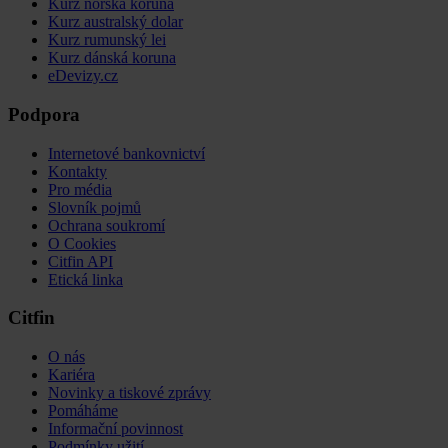
Kurz norská koruna
Kurz australský dolar
Kurz rumunský lei
Kurz dánská koruna
eDevizy.cz
Podpora
Internetové bankovnictví
Kontakty
Pro média
Slovník pojmů
Ochrana soukromí
O Cookies
Citfin API
Etická linka
Citfin
O nás
Kariéra
Novinky a tiskové zprávy
Pomáháme
Informační povinnost
Podmínky užití