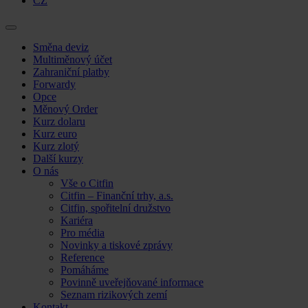
CZ
Skip
Směna deviz
to
Multiměnový účet
content
Zahraniční platby
Forwardy
Opce
Měnový Order
Kurz dolaru
Kurz euro
Kurz zlotý
Další kurzy
O nás
Vše o Citfin
Citfin – Finanční trhy, a.s.
Citfin, spořitelní družstvo
Kariéra
Pro média
Novinky a tiskové zprávy
Reference
Pomáháme
Povinně uveřejňované informace
Seznam rizikových zemí
Kontakt