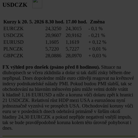
USDCZK
Kurzy k 20. 5. 2026
8.30 hod.
17.00 hod.
Změna
EURCZK
24,3250
24,3015
-
0,1 %
USDCZK
20,9607
20,9162
-
0,21 %
EURUSD
1,1605
1,1619
+
0,12 %
PLNCZK
5,7220
5,7227
+
0,01 %
GBPCZK
28,0886
28,0970
+
0,03 %
FX výhled pro dnešek (psáno před 8 hodinou).
Situace na
dluhopisech se včera zklidnila a dolar si tak další zisky během dne
nepřipsal. Dnes dopoledne může euro citlivěji reagovat na květnové
indexy podnikatelské nálady PMI. Pokud budou PMI slabší, tak se
obchodování na hlavním měnovém páru může velmi dobře vrátit
k hladině 1,16 EURUSD a níže a koruna vůči dolaru zpět k hranici
21 USDCZK. Relativní růst HDP mezi USA a eurozónou nyní
jednoznačně vyznívá ve prospěch USA. Obchodování koruny vůči
euru se v posledních dnech odehrává primárně v širším okolí
hladiny 24,30 EURCZK a pokud nepřijde negativní vnější impuls,
tak se bude pravděpodobně koruna kolem této úrovně pohybovat i
dnes.