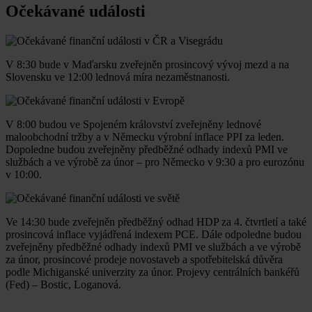
Očekávané události
V 8:30 bude v Maďarsku zveřejněn prosincový vývoj mezd a na
Slovensku ve 12:00 lednová míra nezaměstnanosti.
V 8:00 budou ve Spojeném království zveřejněny lednové
maloobchodní tržby a v Německu výrobní inflace PPI za leden.
Dopoledne budou zveřejněny předběžné odhady indexů PMI ve
službách a ve výrobě za únor – pro Německo v 9:30 a pro eurozónu
v 10:00.
Ve 14:30 bude zveřejněn předběžný odhad HDP za 4. čtvrtletí a také
prosincová inflace vyjádřená indexem PCE. Dále odpoledne budou
zveřejněny předběžné odhady indexů PMI ve službách a ve výrobě
za únor, prosincové prodeje novostaveb a spotřebitelská důvěra
podle Michiganské univerzity za únor. Projevy centrálních bankéřů
(Fed) – Bostic, Loganová.