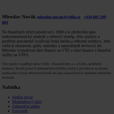
Miroslav Novák
miroslav.novak@citfin.cz
+420 605 299
883
Na finančních trzích působí od r. 2008 a to především jako
makroekonomický analytik a měnový stratég. Jeho analýzy a
postřehy pravidelně využívají česká média a odborné instituce. Jeho
vášní je ekonomie, grafy, statistiky a samozřejmě devizový trh.
Miroslav vystudoval obor finance na VŠE a obor finance a finanční
služby na VŠFS.
Tato zpráva vyjadřuje názor Citfin - Finanční trhy a.s. a Citfin, spořitelní
družstvo. Slouží pouze k informačním účelům a nelze ji považovat za záruku
budoucího vývoje měnových kurzů ani jako doporučení ke sjednání směnného
obchodu.
Nabídka
Směna deviz
Multiměnový účet
Zahraniční platby
Forwardy