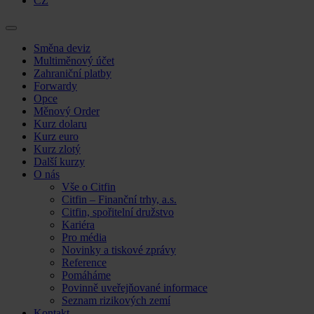
CZ
Skip
Směna deviz
to
Multiměnový účet
content
Zahraniční platby
Forwardy
Opce
Měnový Order
Kurz dolaru
Kurz euro
Kurz zlotý
Další kurzy
O nás
Vše o Citfin
Citfin – Finanční trhy, a.s.
Citfin, spořitelní družstvo
Kariéra
Pro média
Novinky a tiskové zprávy
Reference
Pomáháme
Povinně uveřejňované informace
Seznam rizikových zemí
Kontakt