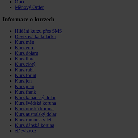
Opce
Měnový Order
Informace o kurzech
Hlídání kurzu přes SMS
Devizová kalkulačka
Kurz měn
Kurz euro
Kurz dolaru
Kurz libra
Kurz zlotý
Kurz rubl
Kurz forint
Kurz jen
Kurz juan
Kurz frank
Kurz kanadský dolar
Kurz švédská koruna
Kurz norská koruna
Kurz australský dolar
Kurz rumunský lei
Kurz dánská koruna
eDevizy.cz