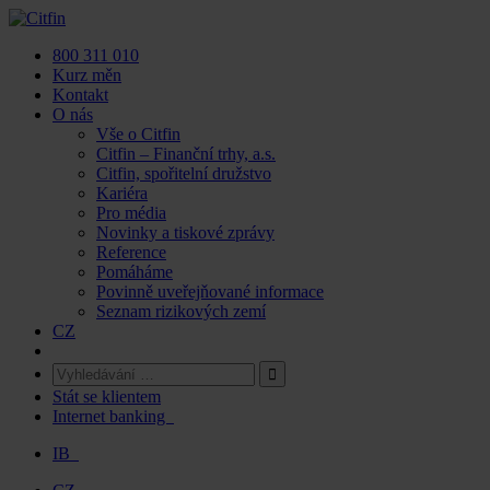
Skip
to
800 311 010
content
Kurz měn
Kontakt
O nás
Vše o Citfin
Citfin – Finanční trhy, a.s.
Citfin, spořitelní družstvo
Kariéra
Pro média
Novinky a tiskové zprávy
Reference
Pomáháme
Povinně uveřejňované informace
Seznam rizikových zemí
CZ
Stát se klientem
Internet banking
IB