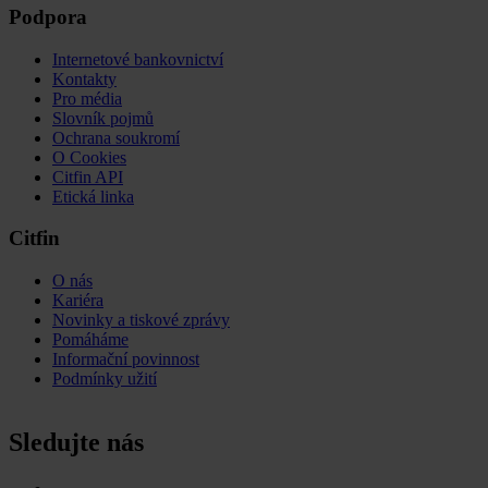
Podpora
Internetové bankovnictví
Kontakty
Pro média
Slovník pojmů
Ochrana soukromí
O Cookies
Citfin API
Etická linka
Citfin
O nás
Kariéra
Novinky a tiskové zprávy
Pomáháme
Informační povinnost
Podmínky užití
Sledujte nás