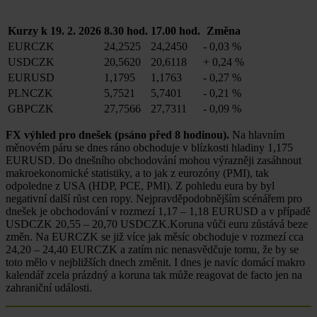
Kurzy k 19. 2. 2026
8.30 hod.
17.00 hod.
Změna
EURCZK
24,2525
24,2450
-
0,03 %
USDCZK
20,5620
20,6118
+
0,24 %
EURUSD
1,1795
1,1763
-
0,27 %
PLNCZK
5,7521
5,7401
-
0,21 %
GBPCZK
27,7566
27,7311
-
0,09 %
FX výhled pro dnešek (psáno před 8 hodinou).
Na hlavním
měnovém páru se dnes ráno obchoduje v blízkosti hladiny 1,175
EURUSD. Do dnešního obchodování mohou výrazněji zasáhnout
makroekonomické statistiky, a to jak z eurozóny (PMI), tak
odpoledne z USA (HDP, PCE, PMI). Z pohledu eura by byl
negativní další růst cen ropy. Nejpravděpodobnějším scénářem pro
dnešek je obchodování v rozmezí 1,17 – 1,18 EURUSD a v případě
USDCZK 20,55 – 20,70 USDCZK.Koruna vůči euru zůstává beze
změn. Na EURCZK se již více jak měsíc obchoduje v rozmezí cca
24,20 – 24,40 EURCZK a zatím nic nenasvědčuje tomu, že by se
toto mělo v nejbližších dnech změnit. I dnes je navíc domácí makro
kalendář zcela prázdný a koruna tak může reagovat de facto jen na
zahraniční události.