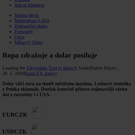
Stát se klientem
Skip
Směna deviz
to
Multiměnový účet
content
Zahraniční platby
Forwardy
Opce
Měnový Order
Ropa zdražuje a dolar posiluje
Loading the
Elevenlabs Text to Speech
AudioNative Player...
20. 2. 2026
Ranní FX zprávy
Dolar vůči euru na téměř měsíčním maximu. Lednové statistiky
z Polska zklamaly. Dnešek konečně přinese zajímavější várku
dat z eurozóny i z USA.
EURCZK
USDCZK