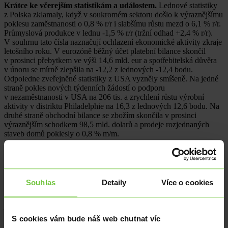
Krátce ke včerejším statistikám a událostem.
Lednové statistiky
z Polska zklamaly, když v soukromém sektoru došlo k výraznějšímu
poklesu zaměstnanosti o 0,8 % r/r i slabšímu růstu mezd o 6,1 % r/r.
Průmyslová produkce v lednu -1,5 % r/r (tržní odhad +2,4 % r/r).
V souhrnu tato čísla naznačují ochlazení ekonomické aktivity zkraje
letošního roku. V eurozóně běžný účet platební bilance skončil
v prosinci přebytkem ve výši 14,6 mld. eur a spotřebitelská důvěra
v únoru se mírně zlepšila na -12,2 z lednových -12,4 bodu.
Odpoledne zveřejněné statistiky z USA vyzněly smíšeně. Na jedné
straně pokles nových týdenních žádostí o podporu
v nezaměstnanosti v USA na 206 tis. a zrychlení růstu výrobní
aktivity v distriktu Philadelphie na 16,3 z lednových 12,6 bodu. Na
druhé straně obchodní bilance se zbožím skončila v prosinci
výraznějším schodkem 98,5 mld. dolarů a prodeje rozjednaných
staveb domů poklesly o 0,8 % m/m.
Stručně ke včerejšímu obchodování na devizovém trhu.
Na
hlavním měnovém páru se ve čtvrtek dařilo dolaru, který vůči euru
posílil až na úroveň 1,175 EURUSD (téměř měsíční maximum
americké měny). V závěru odpoledne dolar část zisků odevzdal. Na
Souhlas
Detaily
Více o cookies
euro včera negativně doléhal růst ceny ropy, když podle
neoficiálních informací je armáda USA připravena zaútočit na Írán
již o tomto víkendu. Prezident D. Trump sdělil, že jsou USA
připraveny k vojenské akci během 10 až 15 dnů, pokud se jednání
S cookies vám bude náš web chutnat víc
nebudou vyvíjet správným směrem. Koruna vůči dolaru oslabila nad