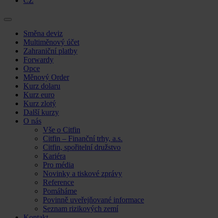
CZ
Skip
Směna deviz
to
Multiměnový účet
content
Zahraniční platby
Forwardy
Opce
Měnový Order
Kurz dolaru
Kurz euro
Kurz zlotý
Další kurzy
O nás
Vše o Citfin
Citfin – Finanční trhy, a.s.
Citfin, spořitelní družstvo
Kariéra
Pro média
Novinky a tiskové zprávy
Reference
Pomáháme
Povinně uveřejňované informace
Seznam rizikových zemí
Kontakt