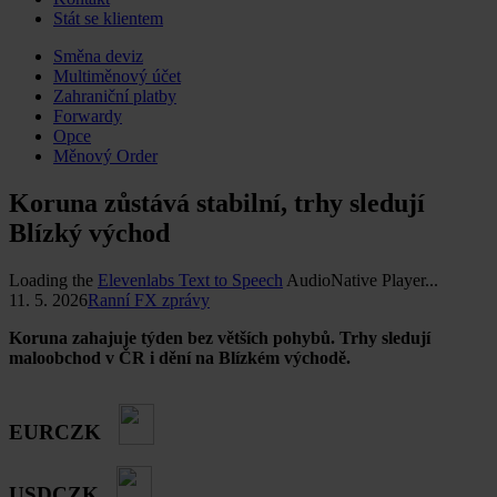
Stát se klientem
Skip
Směna deviz
to
Multiměnový účet
content
Zahraniční platby
Forwardy
Opce
Měnový Order
Koruna zůstává stabilní, trhy sledují
Blízký východ
Loading the
Elevenlabs Text to Speech
AudioNative Player...
11. 5. 2026
Ranní FX zprávy
Koruna zahajuje týden bez větších pohybů. Trhy sledují
maloobchod v ČR i dění na Blízkém východě.
EURCZK
USDCZK