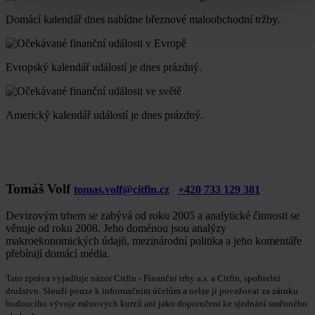
Domácí kalendář dnes nabídne březnové maloobchodní tržby.
Evropský kalendář událostí je dnes prázdný.
Americký kalendář událostí je dnes prázdný.
Tomáš Volf
tomas.volf@citfin.cz
+420 733 129 381
Devizovým trhem se zabývá od roku 2005 a analytické činnosti se
věnuje od roku 2008. Jeho doménou jsou analýzy
makroekonomických údajů, mezinárodní politika a jeho komentáře
přebírají domácí média.
Tato zpráva vyjadřuje názor Citfin - Finanční trhy a.s. a Citfin, spořitelní
družstvo. Slouží pouze k informačním účelům a nelze ji považovat za záruku
budoucího vývoje měnových kurzů ani jako doporučení ke sjednání směnného