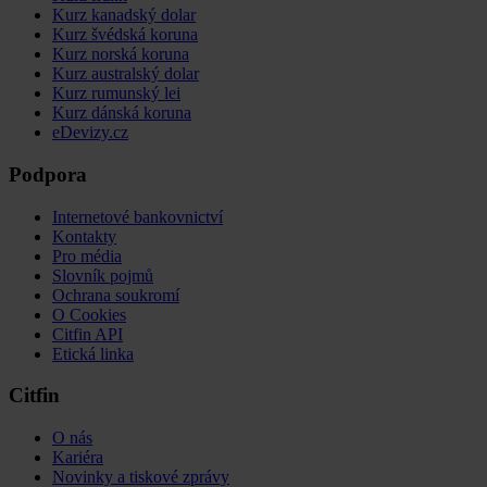
Kurz kanadský dolar
Kurz švédská koruna
Kurz norská koruna
Kurz australský dolar
Kurz rumunský lei
Kurz dánská koruna
eDevizy.cz
Podpora
Internetové bankovnictví
Kontakty
Pro média
Slovník pojmů
Ochrana soukromí
O Cookies
Citfin API
Etická linka
Citfin
O nás
Kariéra
Novinky a tiskové zprávy