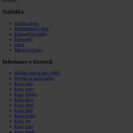
obchodu.
Nabídka
Směna deviz
Multiměnový účet
Zahraniční platby
Forwardy
Opce
Měnový Order
Informace o kurzech
Hlídání kurzu přes SMS
Devizová kalkulačka
Kurz měn
Kurz euro
Kurz dolaru
Kurz libra
Kurz zlotý
Kurz rubl
Kurz forint
Kurz jen
Kurz juan
Kurz frank