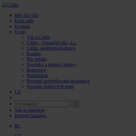
Skip
to
800 311 010
content
Kurz měn
Kontakt
O nás
Vše o Citfin
Citfin – Finanční trhy, a.s.
Citfin, spořitelní družstvo
Kariéra
Pro média
Novinky a tiskové zprávy
Reference
Pomáháme
Povinně uveřejňované informace
Seznam rizikových zemí
CZ
Stát se klientem
Internet banking
IB