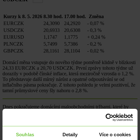
Kurzy k 8. 5. 2026
8.30 hod.
17.00 hod.
Změna
EURCZK
24,3090
24,2920
-
0,07 %
USDCZK
20,6933
20,6308
-
0,3 %
EURUSD
1,1747
1,1775
+
0,24 %
PLNCZK
5,7499
5,7386
-
0,2 %
GBPCZK
28,1161
28,1104
-
0,02 %
Domácí měna vstupuje do nového týdne poměrně klidně v blízkosti
24,33 EURCZK a 20,70 USDCZK. První zprávy tohoto týdne už
dorazily v podobě čínské inflace, která meziročně vzrostla o 1,2 %.
To představuje další mírný nárůst a opatrné odpoutávání se od
inflačního pásma pokračuje. Z tohoto pohledu je velmi pozitivní, že
tamní průmyslové ceny šly nahoru o 2,8 %.
Dnes pokračujeme domácími maloobchodními tržbami, které by
měly podle všeho v březnu vzrůst o 3,4 %. To by sice znamenalo
mírné zpomalení, ale stále v zeleném, tedy rostoucím, spektru.
Přestože budou zveřejněna další data, z pohledu dopadu do kurzů
dnes nemůžeme jmenovat jedinou zajímavou. Trhy dál budou
Souhlas
Detaily
Více o cookies
očekávat jakékoli zprávy z oblasti Blízkého východu. Dnes