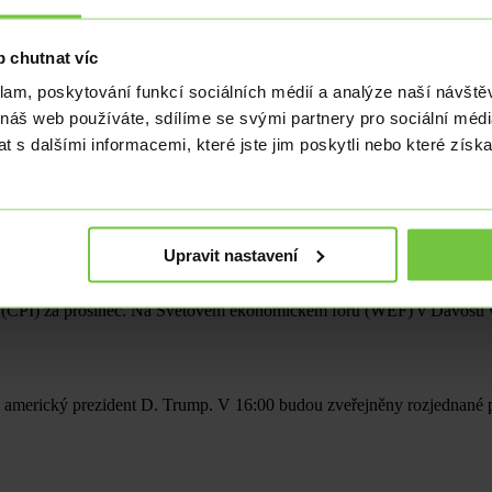
o dnešek platí, že dominantní pozornost bude upřena na geopolitiku a
t bude upřena hlavně na CPI inflaci ve Spojeném království. Kvůli ge
 chutnat víc
de projednávání případu Trump versus Cooková (členka vrcholného ved
klam, poskytování funkcí sociálních médií a analýze naší návšt
 náš web používáte, sdílíme se svými partnery pro sociální média
 s dalšími informacemi, které jste jim poskytli nebo které získa
Upravit nastavení
ace (CPI) za prosinec. Na Světovém ekonomickém fóru (WEF) v Davosu 
erický prezident D. Trump. V 16:00 budou zveřejněny rozjednané pr