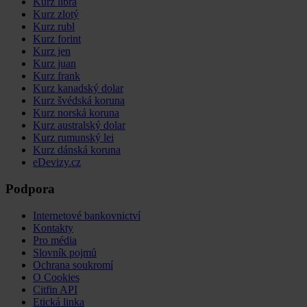
Kurz libra
Kurz zlotý
Kurz rubl
Kurz forint
Kurz jen
Kurz juan
Kurz frank
Kurz kanadský dolar
Kurz švédská koruna
Kurz norská koruna
Kurz australský dolar
Kurz rumunský lei
Kurz dánská koruna
eDevizy.cz
Podpora
Internetové bankovnictví
Kontakty
Pro média
Slovník pojmů
Ochrana soukromí
O Cookies
Citfin API
Etická linka