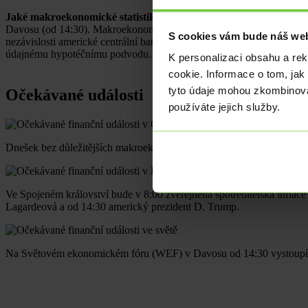
Jaké makroekonomické statistiky a události nás čekají dnes?
I pr
Davosu (od 14:30). Makroekonomických statistik bude málo a pozornos
S cookies vám bude náš web
nezávislosti americké centrální banky (Fed) důležitou událostí bu
údajnému hypotéčnímu podvodu.
K personalizaci obsahu a re
cookie. Informace o tom, jak
tyto údaje mohou zkombinovat
Očekávané události
používáte jejich služby.
Dnešek bez důležitějších makroekonomických statistik a událostí.
Ve Spojeném království bude v 8:00 zveřejněna spotřebitelská infl
Lagardeová a od 14:30 americký prezident D. Trump.
Na Světovém ekonomickém fóru (WEF) v Davosu od 14:30 vystoupí am