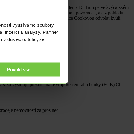
 konkrétně na projev amerického prezidenta D. Trumpa ve švýcarském
opolitice dnes odpoledne lehce stranou pozornosti, ale z pohledu
ení Fedu) Nejvyšším soudem. Trump chce Cookovou odvolat kvůli
ěvnosti využíváme soubory
, inzerci a analýzy. Partneři
li v důsledku toho, že
Povolit vše
v 8:30 vystoupí prezidentka Evropské centrální banky (ECB) Ch.
odeje nemovitostí za prosinec.