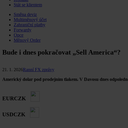
Stát se klientem
Skip
Směna deviz
to
Multiměnový účet
content
Zahraniční platby
Forwardy
Opce
Měnový Order
Bude i dnes pokračovat „Sell America“?
21. 1. 2026
Ranní FX zprávy
Americký dolar pod prodejním tlakem. V Davosu dnes odpoledne
EURCZK
USDCZK