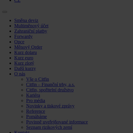
CZ
Skip
Směna deviz
to
Multiměnový účet
content
Zahraniční platby
Forwardy
Opce
Měnový Order
Kurz dolaru
Kurz euro
Kurz zlotý
Další kurzy
O nás
Vše o Citfin
Citfin – Finanční trhy, a.s.
Citfin, spořitelní družstvo
Kariéra
Pro média
Novinky a tiskové zprávy
Reference
Pomáháme
Povinně uveřejňované informace
Seznam rizikových zemí
Kontakt