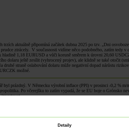
h trzích aktuálně připomíná začátek dubna 2025 po tzv. „Dni osvoboz
y prudce ztrácely. V současnosti vidíme něco podobného, zatím tedy v
rem k hladině 1,18 EURUSD a vůči koruně směrem k úrovni 20,60 USDCZ
o dolaru ještě zesílit (vyhrocený projev), ale klidně se také otočit (smí
. Na druhé straně oslabování dolaru může negativní dopad nárůstu rizik
40 EURCZK možné.
byl prázdný. V Německu výrobní inflace (PPI) v prosinci -0,2 % m/
ě geopolitika. Po včerejšku to zatím vypadá, že se EU boje o Grónsko
 investovat.
 pondělí byl vývoj na devizovém trhu díky svátku v USA klidný, tak út
finančního trhu z odlivu zahraničního kapitálu z USA. Ostatně americk
dinu 1,17 EURUSD, respektive 1,173 EURUSD v závěru úterního odpole
ůběhu dne oslabila k úrovni 24,35 EURCZK, ale následně část ztrát sma
Detaily