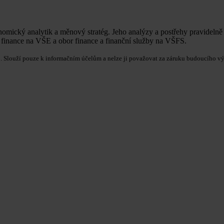
omický analytik a měnový stratég. Jeho analýzy a postřehy pravidelně 
r finance na VŠE a obor finance a finanční služby na VŠFS.
užstvo. Slouží pouze k informačním účelům a nelze ji považovat za záruku budoucí