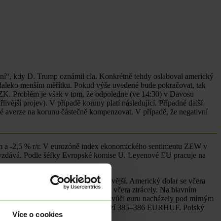
ení“, kdy D. Trump oznámil cla. Konkrétně tehdy oslaboval americký
 daleko menším měřítku. Pokud výše uvedené bude pokračovat, tak
K. Problém je však v tom, že odpoledne (ve 14:30) v Davosu
řlivější projev). V případě koruny platí následující. Případné další
ové averze na korunu částečně kompenzovat. V případě, že negativní
m a -2,5 % r/r. V eurozóně index ekonomického sentimentu ZEW v
 nevzdává. Podle šéfky Evropské komise U. Leyenové EU pracuje na
erní obchodování bylo o poznání živější. Americký dolar se včera
é dluhopisy na delších splatnostech včera ztrácely. Na hlavním
dne. Středoevropské měny se sice vůči euru nacházely pod mírným
zala. Maďarský forint se držel v rozmezí 385–386 EURHUF. Polský
Více o cookies