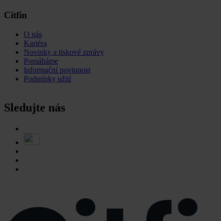
Citfin
O nás
Kariéra
Novinky a tiskové zprávy
Pomáháme
Informační povinnost
Podmínky užití
Sledujte nás