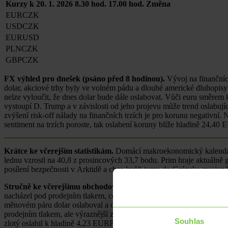
Kurzy k 20. 1. 2026
8.30 hod.
17.00 hod.
Změna
EURCZK
USDCZK
EURUSD
PLNCZK
GBPCZK
FX výhled pro dnešek (psáno před 8 hodinou).
Vývoj na finančníc
dolar, akciové trhy byly ve volném pádu a dlouhé americké dluhopis
nelze vyloučit, že dnes dolar bude dále oslabovat. Vůči euru smě
vystoupí D. Trump a v závislosti od jeho projevu může trend oslabujícíh
zvýšení risk-off nálady na finančních trzích je pro korunu negativní
sentiment na trzích poroste, tak oslabení koruny blíže hladině 24,
Krátce ke včerejším statistikám.
Domácí makroekonomický kalendář 
lednu vzrostl na 40,8 z prosincových 33,7 bodu. Prim hraje aktuáln
posílení bezpečnosti v Arktidě a chce kvůli tomu do Grónska masivně
Stručně ke včerejšímu obchodování na devizovém trhu.
Zatímco v
nacházel pod prodejním tlakem, což lze mimo jiné zdůvodnit obavami 
měnovém páru dolar oslaboval a obchodování se přesunulo nad hla
prodejním tlakem, ale výraznější ztráty si nepřipsaly. Koruna v pr
Souhlas
zlotý oslabil k hladině 4,23 EURPLN.