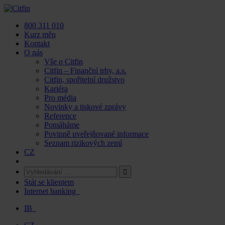
Skip
to
800 311 010
content
Kurz měn
Kontakt
O nás
Vše o Citfin
Citfin – Finanční trhy, a.s.
Citfin, spořitelní družstvo
Kariéra
Pro média
Novinky a tiskové zprávy
Reference
Pomáháme
Povinně uveřejňované informace
Seznam rizikových zemí
CZ
Stát se klientem
Internet banking
IB