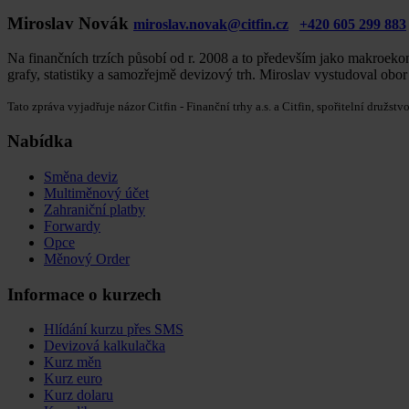
Miroslav Novák
miroslav.novak@citfin.cz
+420 605 299 883
Na finančních trzích působí od r. 2008 a to především jako makroekon
grafy, statistiky a samozřejmě devizový trh. Miroslav vystudoval obo
Tato zpráva vyjadřuje názor Citfin - Finanční trhy a.s. a Citfin, spořitelní dr
Nabídka
Směna deviz
Multiměnový účet
Zahraniční platby
Forwardy
Opce
Měnový Order
Informace o kurzech
Hlídání kurzu přes SMS
Devizová kalkulačka
Kurz měn
Kurz euro
Kurz dolaru