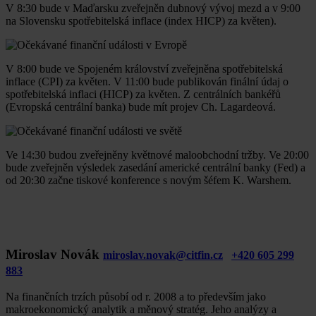
V 8:30 bude v Maďarsku zveřejněn dubnový vývoj mezd a v 9:00
na Slovensku spotřebitelská inflace (index HICP) za květen).
V 8:00 bude ve Spojeném království zveřejněna spotřebitelská
inflace (CPI) za květen. V 11:00 bude publikován finální údaj o
spotřebitelská inflaci (HICP) za květen. Z centrálních bankéřů
(Evropská centrální banka) bude mít projev Ch. Lagardeová.
Ve 14:30 budou zveřejněny květnové maloobchodní tržby. Ve 20:00
bude zveřejněn výsledek zasedání americké centrální banky (Fed) a
od 20:30 začne tiskové konference s novým šéfem K. Warshem.
Miroslav Novák
miroslav.novak@citfin.cz
+420 605 299
883
Na finančních trzích působí od r. 2008 a to především jako
makroekonomický analytik a měnový stratég. Jeho analýzy a