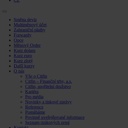
CZ
Skip
Směna deviz
to
Multiměnový účet
content
Zahraniční platby
Forwardy
Opce
Měnový Order
Kurz dolaru
Kurz euro
Kurz zlotý
Další kurzy
O nás
Vše o Citfin
Citfin – Finanční trhy, a.s.
Citfin, spořitelní družstvo
Kariéra
Pro média
Novinky a tiskové zprávy
Reference
Pomáháme
Povinně uveřejňované informace
Seznam rizikových zemí
Kontakt