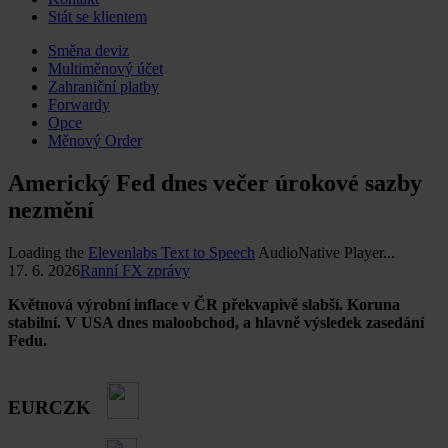
Stát se klientem
Skip
Směna deviz
to
Multiměnový účet
content
Zahraniční platby
Forwardy
Opce
Měnový Order
Americký Fed dnes večer úrokové sazby
nezmění
Loading the
Elevenlabs Text to Speech
AudioNative Player...
17. 6. 2026
Ranní FX zprávy
Květnová výrobní inflace v ČR překvapivě slabší. Koruna
stabilní. V USA dnes maloobchod, a hlavně výsledek zasedání
Fedu.
EURCZK