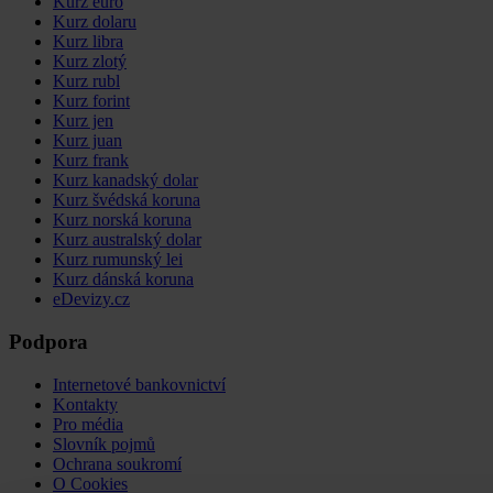
Kurz euro
Kurz dolaru
Kurz libra
Kurz zlotý
Kurz rubl
Kurz forint
Kurz jen
Kurz juan
Kurz frank
Kurz kanadský dolar
Kurz švédská koruna
Kurz norská koruna
Kurz australský dolar
Kurz rumunský lei
Kurz dánská koruna
eDevizy.cz
Podpora
Internetové bankovnictví
Kontakty
Pro média
Slovník pojmů
Ochrana soukromí
O Cookies