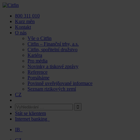
Skip
to
800 311 010
content
Kurz měn
Kontakt
O nás
Vše o Citfin
Citfin – Finanční trhy, a.s.
Citfin, spořitelní družstvo
Kariéra
Pro média
Novinky a tiskové zprávy
Reference
Pomáháme
Povinně uveřejňované informace
Seznam rizikových zemí
CZ
Stát se klientem
Internet banking
IB