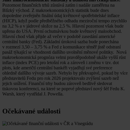
Pozornost finančních trhů zůstává zatím i nadále zaměřena na
Blízký východ. Z makroekonomických statistik bude dnes
dopoledne zveřejněn finální údaj květnové spotřebitelské inflace
(HICP), když podle předběžného odhadu meziroční tempo zrychlilo
na 3,2 % a v jádrové složce na 2,5 %. Hlavní pozornost však bude
upřena do USA. První ochutnávkou bude květnový maloobchod.
Hlavní chod však přijde až večer v podobě zasedání americké
centrální banky (Fed). Základní úroková sazba bude ponechána
v rozmezí 3,50 – 3,75 % a Fed z komunikace téměř jistě odstraní
pasáž týkající se vhodnosti dalšího uvolnění měnové politiky. Nová
makroekonomická prognóza velmi pravděpodobně ukáže vyšší růst
inflace (index PCE) pro letošní rok a zároveň i změnu v tzv. dot
plots, kde američtí centrální bankéři vyjadřují své preference
ohledně dalšího vývoje sazeb. Nebylo by překvapivé, pokud by více
představitelů Fedu pro rok 2026 projektovalo zvýšení sazeb než
jejich snížení. Finanční trhy budou zároveň bedlivě sledovat
tiskovou konferenci, na které se poprvé představí nový šéf Fedu K.
Warsh, který vystřídal J. Powella.
Očekávané události