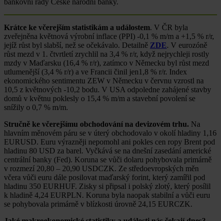
bankovní rady České národní banky.
Krátce ke včerejším statistikám a událostem
. V ČR byla
zveřejněna květnová výrobní inflace (PPI) -0,1 % m/m a +1,5 % r/r,
jejíž růst byl slabší, než se očekávalo. Detailně
ZDE
. V eurozóně
růst mezd v 1. čtvrtletí zrychlil na 3,4 % r/r, když nejrychleji rostly
mzdy v Maďarsku (16,4 % r/r), zatímco v Německu byl růst mezd
utlumenější (3,4 % r/r) a ve Francii činil jen1,8 % r/r. Index
ekonomického sentimentu ZEW v Německu v červnu vzrostl na
10,5 z květnových -10,2 bodu. V USA odpoledne zahájené stavby
domů v květnu poklesly o 15,4 % m/m a stavební povolení se
snížily o 0,7 % m/m.
Stručně ke včerejšímu obchodování na devizovém trhu.
Na
hlavním měnovém páru se v úterý obchodovalo v okolí hladiny 1,16
EURUSD. Euru výrazněji nepomohl ani pokles cen ropy Brent pod
hladinu 80 USD za barel. Vyčkává se na dnešní zasedání americké
centrální banky (Fed). Koruna se vůči dolaru pohybovala primárně
v rozmezí 20,80 – 20,90 USDCZK. Ze středoevropských měn
včera vůči euru dále posilovat maďarský forint, který zamířil pod
hladinu 350 EURHUF. Zisky si připsal i polský zlotý, který posílil
k hladině 4,24 EURPLN. Koruna byla naopak stabilní a vůči euru
se pohybovala primárně v blízkosti úrovně 24,15 EURCZK.
Jaké makroekonomické statistiky a události nás čekají dnes?