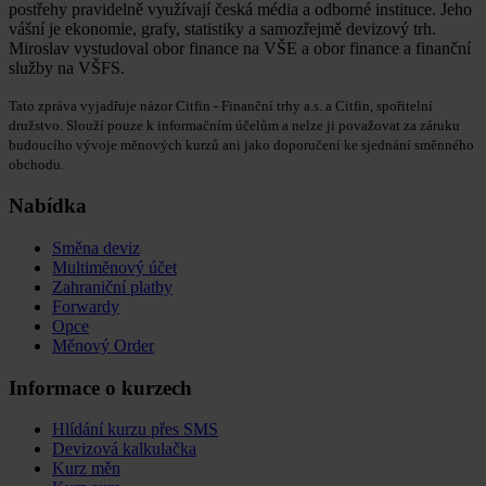
postřehy pravidelně využívají česká média a odborné instituce. Jeho
vášní je ekonomie, grafy, statistiky a samozřejmě devizový trh.
Miroslav vystudoval obor finance na VŠE a obor finance a finanční
služby na VŠFS.
Tato zpráva vyjadřuje názor Citfin - Finanční trhy a.s. a Citfin, spořitelní
družstvo. Slouží pouze k informačním účelům a nelze ji považovat za záruku
budoucího vývoje měnových kurzů ani jako doporučení ke sjednání směnného
obchodu.
Nabídka
Směna deviz
Multiměnový účet
Zahraniční platby
Forwardy
Opce
Měnový Order
Informace o kurzech
Hlídání kurzu přes SMS
Devizová kalkulačka
Kurz měn