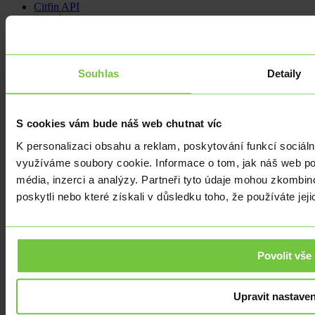
Citfin API
Etická linka
Citfin
O nás
Souhlas
Detaily
Kariéra
Novinky a tiskové zprávy
Pomáháme
S cookies vám bude náš web chutnat víc
Informační povinnost
Podmínky užití
K personalizaci obsahu a reklam, poskytování funkcí sociáln
využíváme soubory cookie. Informace o tom, jak náš web pou
Sledujte nás
média, inzerci a analýzy. Partneři tyto údaje mohou zkombino
poskytli nebo které získali v důsledku toho, že používáte jeji
Povolit vše
Upravit nastaven