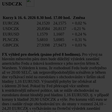
USDCZK
Kurzy k 16. 6. 2026
8.30 hod.
17.00 hod.
Změna
EURCZK
24,1520
24,1575
+
0,02 %
USDCZK
20,8584
20,8137
-
0,21 %
EURUSD
1,1579
1,1607
+
0,24 %
PLNCZK
5,6810
5,6985
+
0,31 %
GBPCZK
27,9398
27,9473
+
0,03 %
FX výhled pro dnešek (psáno před 8 hodinou).
Pro vývoj na
hlavním měnovém páru dnes bude důležitý výsledek zasedání
amerického Fedu a tisková konference s jeho novým šéfem K.
Warshem. Vzhledem k tomu, že rozhodnutí Fedu bude zveřejněno
až ve 20:00 SELČ, tak nejpravděpodobnějším scénářem je během
dne vyčkávací mód na eurodolaru s obchodováním v širším okolí
hladiny 1,16 EURUSD. Výraznější pohyby lze očekávat až
s úderem 20 hod. Pokud by Fed překvapil více směrem
k restriktivnější měnové politice, tak se může obchodování na
eurodolaru dostat hlouběji pod hladinu 1,16 EURUSD, tj. v případě
koruny k hladině 20,90 USDCZK a výše. Pro korunu vůči euru se
dnes i nadále rýsuje obchodování tzv. do strany v rozmezí 24,10 –
24,20 EURCZK s vyčkáváním na čtvrteční výsledek zasedání