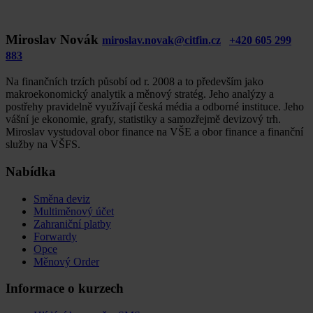
Miroslav Novák
miroslav.novak@citfin.cz
+420 605 299
883
Na finančních trzích působí od r. 2008 a to především jako
makroekonomický analytik a měnový stratég. Jeho analýzy a
postřehy pravidelně využívají česká média a odborné instituce. Jeho
vášní je ekonomie, grafy, statistiky a samozřejmě devizový trh.
Miroslav vystudoval obor finance na VŠE a obor finance a finanční
služby na VŠFS.
Nabídka
Směna deviz
Multiměnový účet
Zahraniční platby
Forwardy
Opce
Měnový Order
Informace o kurzech