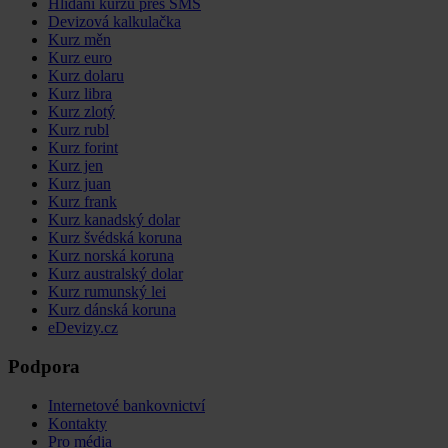
Hlídání kurzu přes SMS
Devizová kalkulačka
Kurz měn
Kurz euro
Kurz dolaru
Kurz libra
Kurz zlotý
Kurz rubl
Kurz forint
Kurz jen
Kurz juan
Kurz frank
Kurz kanadský dolar
Kurz švédská koruna
Kurz norská koruna
Kurz australský dolar
Kurz rumunský lei
Kurz dánská koruna
eDevizy.cz
Podpora
Internetové bankovnictví
Kontakty
Pro média