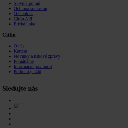
Slovník pojmů
Ochrana soukromí
O Cookies
Citfin API
Etická linka
Citfin
O nás
Kariéra
Novinky a tiskové zprávy
Pomáháme
Informační povinnost
Podmínky užití
Sledujte nás