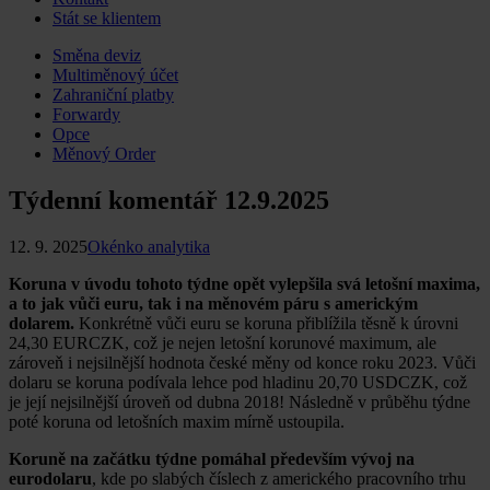
Stát se klientem
Skip
Směna deviz
to
Multiměnový účet
content
Zahraniční platby
Forwardy
Opce
Měnový Order
Týdenní komentář 12.9.2025
12. 9. 2025
Okénko analytika
Koruna v úvodu tohoto týdne opět vylepšila svá letošní maxima,
a to jak vůči euru, tak i na měnovém páru s americkým
dolarem.
Konkrétně vůči euru se koruna přiblížila těsně k úrovni
24,30 EURCZK, což je nejen letošní korunové maximum, ale
zároveň i nejsilnější hodnota české měny od konce roku 2023. Vůči
dolaru se koruna podívala lehce pod hladinu 20,70 USDCZK, což
je její nejsilnější úroveň od dubna 2018! Následně v průběhu týdne
poté koruna od letošních maxim mírně ustoupila.
Koruně na začátku týdne pomáhal především vývoj na
eurodolaru
, kde po slabých číslech z amerického pracovního trhu