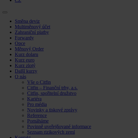
CZ
Skip
Směna deviz
to
Multiměnový účet
content
Zahraniční platby
Forwardy
Opce
Měnový Order
Kurz dolaru
Kurz euro
Kurz zlotý
Další kurzy
O nás
Vše o Citfin
Citfin – Finanční trhy, a.s.
Citfin, spořitelní družstvo
Kariéra
Pro média
Novinky a tiskové zprávy
Reference
Pomáháme
Povinně uveřejňované informace
Seznam rizikových zemí
Kontakt