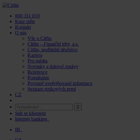
Skip
to
800 311 010
content
Kurz měn
Kontakt
O nás
Vše o Citfin
Citfin – Finanční trhy, a.s.
Citfin, spořitelní družstvo
Kariéra
Pro média
Novinky a tiskové zprávy
Reference
Pomáháme
Povinně uveřejňované informace
Seznam rizikových zemí
CZ
Stát se klientem
Internet banking
IB