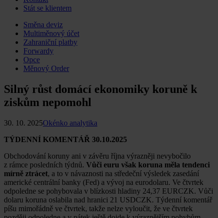
Stát se klientem
Skip
Směna deviz
to
Multiměnový účet
content
Zahraniční platby
Forwardy
Opce
Měnový Order
Silný růst domácí ekonomiky koruně k
ziskům nepomohl
30. 10. 2025
Okénko analytika
TÝDENNÍ KOMENTÁŘ 30.10.2025
Obchodování koruny ani v závěru října výrazněji nevybočilo
z rámce posledních týdnů.
Vůči euru však koruna měla tendenci
mírně ztrácet
, a to v návaznosti na středeční výsledek zasedání
americké centrální banky (Fed) a vývoj na eurodolaru. Ve čtvrtek
odpoledne se pohybovala v blízkosti hladiny 24,37 EURCZK. Vůči
dolaru koruna oslabila nad hranici 21 USDCZK. Týdenní komentář
píšu mimořádně ve čtvrtek, takže nelze vyloučit, že ve čtvrtek
později odpoledne a v pátek ještě dojde k výraznějším pohybům