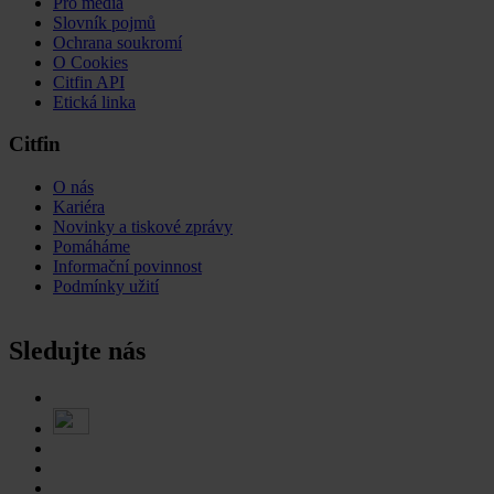
Pro média
Slovník pojmů
Ochrana soukromí
O Cookies
Citfin API
Etická linka
Citfin
O nás
Kariéra
Novinky a tiskové zprávy
Pomáháme
Informační povinnost
Podmínky užití
Sledujte nás