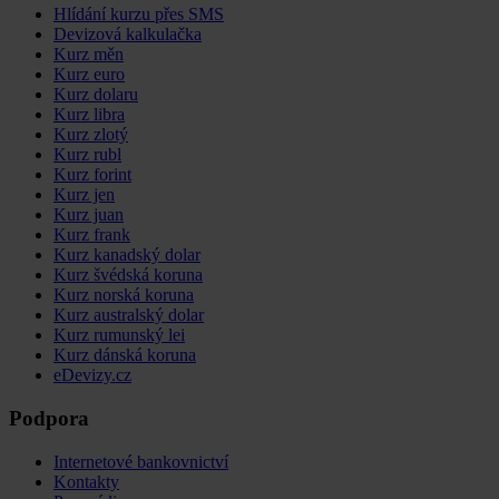
Hlídání kurzu přes SMS
Devizová kalkulačka
Kurz měn
Kurz euro
Kurz dolaru
Kurz libra
Kurz zlotý
Kurz rubl
Kurz forint
Kurz jen
Kurz juan
Kurz frank
Kurz kanadský dolar
Kurz švédská koruna
Kurz norská koruna
Kurz australský dolar
Kurz rumunský lei
Kurz dánská koruna
eDevizy.cz
Podpora
Internetové bankovnictví
Kontakty