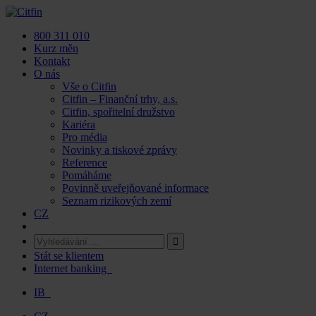
Skip
to
800 311 010
content
Kurz měn
Kontakt
O nás
Vše o Citfin
Citfin – Finanční trhy, a.s.
Citfin, spořitelní družstvo
Kariéra
Pro média
Novinky a tiskové zprávy
Reference
Pomáháme
Povinně uveřejňované informace
Seznam rizikových zemí
CZ
Stát se klientem
Internet banking
IB