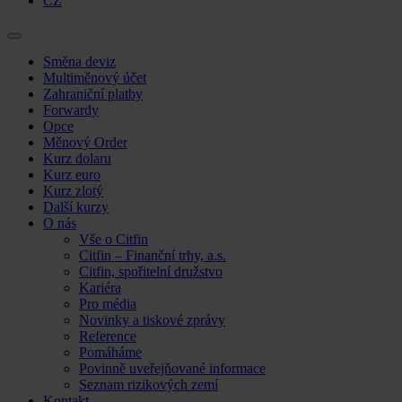
CZ
Skip
Směna deviz
to
Multiměnový účet
content
Zahraniční platby
Forwardy
Opce
Měnový Order
Kurz dolaru
Kurz euro
Kurz zlotý
Další kurzy
O nás
Vše o Citfin
Citfin – Finanční trhy, a.s.
Citfin, spořitelní družstvo
Kariéra
Pro média
Novinky a tiskové zprávy
Reference
Pomáháme
Povinně uveřejňované informace
Seznam rizikových zemí
Kontakt