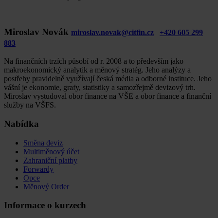
Miroslav Novák
miroslav.novak@citfin.cz
+420 605 299
883
Na finančních trzích působí od r. 2008 a to především jako
makroekonomický analytik a měnový stratég. Jeho analýzy a
postřehy pravidelně využívají česká média a odborné instituce. Jeho
vášní je ekonomie, grafy, statistiky a samozřejmě devizový trh.
Miroslav vystudoval obor finance na VŠE a obor finance a finanční
služby na VŠFS.
Nabídka
Směna deviz
Multiměnový účet
Zahraniční platby
Forwardy
Opce
Měnový Order
Informace o kurzech