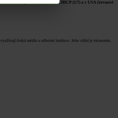
d červnové spotřebitelské inflace HICP (1/7) a v USA červnové
využívají česká média a odborné instituce. Jeho vášní je ekonomie,