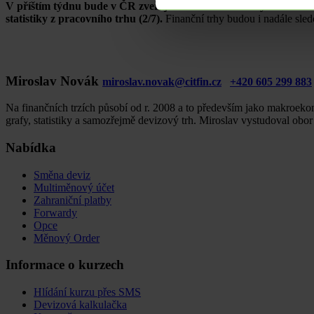
V příštím týdnu bude v ČR zveřejněn index PMI ve výrobním sek
statistiky z pracovního trhu (2/7).
Finanční trhy budou i nadále s
Miroslav Novák
miroslav.novak@citfin.cz
+420 605 299 883
Na finančních trzích působí od r. 2008 a to především jako makroekon
grafy, statistiky a samozřejmě devizový trh. Miroslav vystudoval obo
Nabídka
Směna deviz
Multiměnový účet
Zahraniční platby
Forwardy
Opce
Měnový Order
Informace o kurzech
Hlídání kurzu přes SMS
Devizová kalkulačka