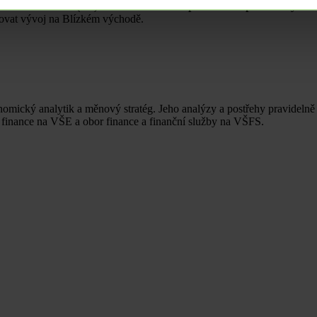
toru za červen (1/7). V eurozóně bude publikován předběžný odha
ledovat vývoj na Blízkém východě.
omický analytik a měnový stratég. Jeho analýzy a postřehy pravidelně 
r finance na VŠE a obor finance a finanční služby na VŠFS.