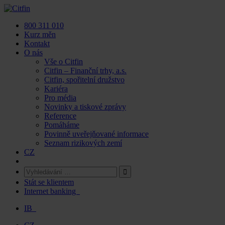
Skip
to
800 311 010
content
Kurz měn
Kontakt
O nás
Vše o Citfin
Citfin – Finanční trhy, a.s.
Citfin, spořitelní družstvo
Kariéra
Pro média
Novinky a tiskové zprávy
Reference
Pomáháme
Povinně uveřejňované informace
Seznam rizikových zemí
CZ
Stát se klientem
Internet banking
IB