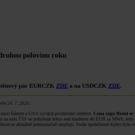
 druhou polovinu roku
 měnový pár EURCZK
ZDE
a na USDCZK
ZDE
.
něn 24. 7. 2026.
ní mezi Íránem a USA vyvíjejí pozitivním směrem.
Cena ropy Brent se s
na uzlu TTF se pohybuje lehce nad hladinou 40 EUR za MWh, tedy stá
nost se aktuálně jednoznačně zlepšuje. Podle společnosti Kpler bylo v