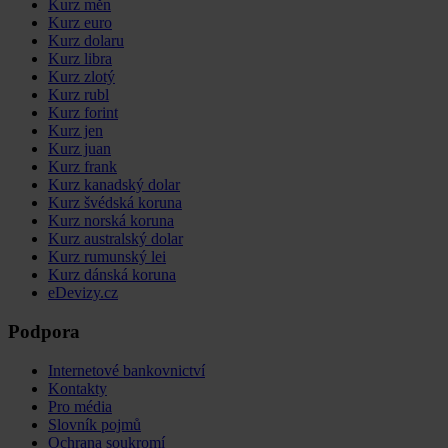
Kurz měn
Kurz euro
Kurz dolaru
Kurz libra
Kurz zlotý
Kurz rubl
Kurz forint
Kurz jen
Kurz juan
Kurz frank
Kurz kanadský dolar
Kurz švédská koruna
Kurz norská koruna
Kurz australský dolar
Kurz rumunský lei
Kurz dánská koruna
eDevizy.cz
Podpora
Internetové bankovnictví
Kontakty
Pro média
Slovník pojmů
Ochrana soukromí