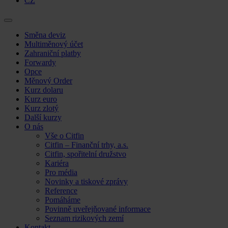
CZ
Skip
Směna deviz
to
Multiměnový účet
content
Zahraniční platby
Forwardy
Opce
Měnový Order
Kurz dolaru
Kurz euro
Kurz zlotý
Další kurzy
O nás
Vše o Citfin
Citfin – Finanční trhy, a.s.
Citfin, spořitelní družstvo
Kariéra
Pro média
Novinky a tiskové zprávy
Reference
Pomáháme
Povinně uveřejňované informace
Seznam rizikových zemí
Kontakt