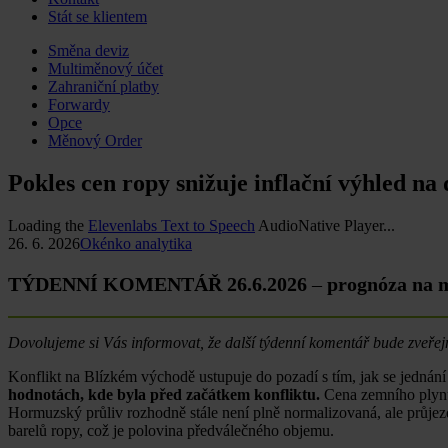
Stát se klientem
Skip
Směna deviz
to
Multiměnový účet
content
Zahraniční platby
Forwardy
Opce
Měnový Order
Pokles cen ropy snižuje inflační výhled na
Loading the
Elevenlabs Text to Speech
AudioNative Player...
26. 6. 2026
Okénko analytika
TÝDENNÍ KOMENTÁŘ 26.6.2026
–
prognóza na
Dovolujeme si Vás informovat, že další týdenní komentář bude zveřej
Konflikt na Blízkém východě ustupuje do pozadí s tím, jak se jedná
hodnotách, kde byla před začátkem konfliktu.
Cena zemního plynu 
Hormuzský průliv rozhodně stále není plně normalizovaná, ale průjezd
barelů ropy, což je polovina předválečného objemu.