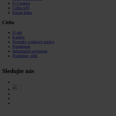
O Cookies
Citfin API
Etická linka
Citfin
O nás
Kariéra
Novinky a tiskové zprávy
Pomáháme
Informační povinnost
Podmínky užití
Sledujte nás