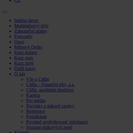
CZ
Skip
Směna deviz
to
Multiměnový účet
content
Zahraniční platby
Forwardy
Opce
Měnový Order
Kurz dolaru
Kurz euro
Kurz zlotý
Další kurzy
O nás
Vše o Citfin
Citfin – Finanční trhy, a.s.
Citfin, spořitelní družstvo
Kariéra
Pro média
Novinky a tiskové zprávy
Reference
Pomáháme
Povinně uveřejňované informace
Seznam rizikových zemí
Kontakt