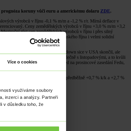
lní prognóza koruny vůči euru a americkému dolaru
ZDE
.
ových výrobců v říjnu -0,1 % m/m a -1,2 % r/r. Mírná deflace v
diferenciovaný. Ceny zemědělských výrobců v říjnu +3,0 % m/m +3,2
 Meziroční růst cen zemědělských výrobců v říjnu i přes silný
 vysoká statistická základna z loňského října i velmi solidní
v živočišné výrobě (17,3 % r/r).
19 tis. (konsenzus 53 tis.).
Shutdown sice v USA skončil, ale
, NFP) budou totiž publikována společně s listopadovými, a to kvůli
Více o cookies
 trhu. Finanční trh také upravil pohled na prosincové zasedání Fedu,
 zpřesněný odhad HDP ve 3. čtvrtletí (předběžně +0,7 % k/k a +2,7 %
ěvnosti využíváme soubory
, inzerci a analýzy. Partneři
li v důsledku toho, že