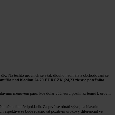
CZK. Na těchto úrovních se však dlouho neohřála a obchodování se
zamířila nad hladinu 24,20 EURCZK (24,23 zkraje pátečního
avním měnovém páru, kde dolar vůči euru posílil až téměř k úrovni
ění několika předpokladů. Za prvé se obrátí vývoj na hlavním
respektive se bude rozšiřovat pozitivní úrokový diferenciál ve