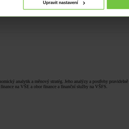
Upravit nastavení
omický analytik a měnový stratég. Jeho analýzy a postřehy pravidelně 
r finance na VŠE a obor finance a finanční služby na VŠFS.