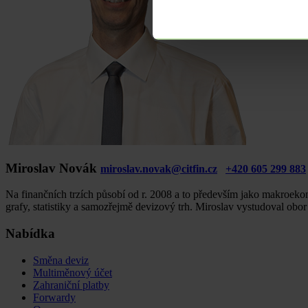
Miroslav Novák
miroslav.novak@citfin.cz
+420 605 299 883
Na finančních trzích působí od r. 2008 a to především jako makroekon
grafy, statistiky a samozřejmě devizový trh. Miroslav vystudoval obo
Nabídka
Směna deviz
Multiměnový účet
Zahraniční platby
Forwardy