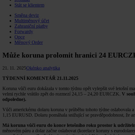
Stát se klientem
Skip
Směna deviz
to
Multiměnový účet
content
Zahraniční platby
Forwardy
Opce
Měnový Order
Může koruna prolomit hranici 24 EURC
21. 11. 2025
Okénko analytika
TÝDENNÍ KOMENTÁŘ 21.11.2025
Koruna vůči euru dokázala v tomto týdnu opět vylepšit své letošní 
velmi rychle vrátilo zpět do rozmezí 24,15 – 24,20 EURCZK.
V souh
odpoledne).
Vůči americkému dolaru koruna v průběhu tohoto týdne oslabovala a
1,15 EURUSD. Dolaru pomáhala snižující se pravděpodobnost, že amer
Má koruna vůči euru do konce letošního roku prostor k udržite
měnovém páru a dolar začne oslabovat (korelace koruny s eurodolarem