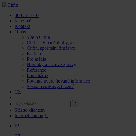
Skip
to
800 311 010
content
Kurz měn
Kontakt
O nás
Vše o Citfin
Citfin – Finanční trhy, a.s.
Citfin, spořitelní družstvo
Kariéra
Pro média
Novinky a tiskové zprávy
Reference
Pomáháme
Povinně uveřejňované informace
Seznam rizikových zemí
CZ
Stát se klientem
Internet banking
IB