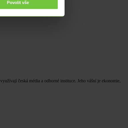
Povolit vše
využívají česká média a odborné instituce. Jeho vášní je ekonomie,