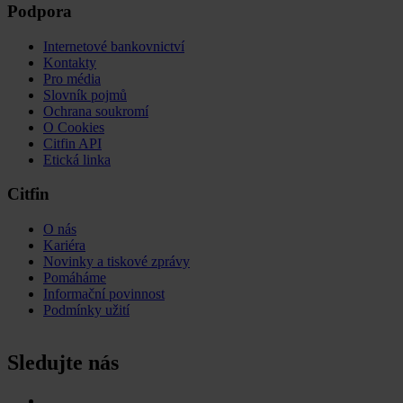
Podpora
Internetové bankovnictví
Kontakty
Pro média
Slovník pojmů
Ochrana soukromí
O Cookies
Citfin API
Etická linka
Citfin
O nás
Kariéra
Novinky a tiskové zprávy
Pomáháme
Informační povinnost
Podmínky užití
Sledujte nás