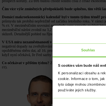
prospěch koruny. Za třetí budou chodit solidní čísla z české ekonomiky.
Čím více výše zmíněných předpokladů bude splněno, tím větší š
Domácí makroekonomický kalendář byl v tomto týdnu téměř prá
průmyslu tak probíhá nepřetržitě od začátku letošního roku. V rámc
% r/r. V meziměsíčním srovnání naposledy ceny vzrostly rychleji letos
meziměsíční nárůst zvolnil na 3,2 %, což je nejnižší meziroční dynam
sklizeň. Detailnější pohled na říjnová čísla ukazuje, že i nadále zůstá
V USA míra nezaměstnanosti v září vzrostla na 4,4 % ze srpnovýc
negativní dopady na zveřejňování statistik se protáhnou minimálně do
Souhlas
opožděnému sběru dat, až 16. prosince. Americký Fed, který zasedá 10.
když nyní očekává, že Fed sazby nesníží. To pomáhá americkému dol
Co očekávat v příštím týdnu?
Z domácích statistik bude v pondělí z
S cookies vám bude náš web
r/r).
K personalizaci obsahu a re
cookie. Informace o tom, jak
tyto údaje mohou zkombinovat
používáte jejich služby.