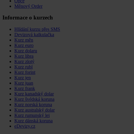
Opce
Měnový Order
Informace o kurzech
Hlídání kurzu přes SMS
Devizová kalkulačka
Kurz měn
Kurz euro
Kurz dolaru
Kurz libra
Kurz zlotý
Kurz rubl
Kurz forint
Kurz jen
Kurz juan
Kurz frank
Kurz kanadský dolar
Kurz švédská koruna
Kurz norská koruna
Kurz australský dolar
Kurz rumunský lei
Kurz dánská koruna
eDevizy.cz