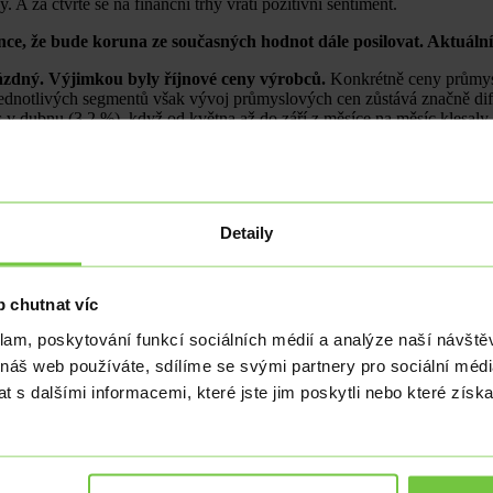
 A za čtvrté se na finanční trhy vrátí pozitivní sentiment.
ance, že bude koruna ze současných hodnot dále posilovat. Aktuá
zdný. Výjimkou byly říjnové ceny výrobců.
Konkrétně ceny průmysl
i jednotlivých segmentů však vývoj průmyslových cen zůstává značně 
 v dubnu (3,2 %), když od května až do září z měsíce na měsíc klesaly.
ika v letošním roce. K meziročnímu cenovému zpomalení výrazně přispěla
vají široce rozevřené nůžky mezi vývojem cen v rostlinné (-2,5 % r/r) a 
h 4,3 % a zaměstnanost v nezemědělském sektoru (NFP) vzrostla o 1
 konce letošního roku. Říjnová čísla z pracovního trhu (nezaměstnanost
Detaily
 prosince, tak opět nebude mít k dispozici aktuální čísla z pracovního
aru.
veřejněna podnikatelská a spotřebitelská důvěra za listopad a v pátek
 chutnat víc
klam, poskytování funkcí sociálních médií a analýze naší návšt
 náš web používáte, sdílíme se svými partnery pro sociální média
 s dalšími informacemi, které jste jim poskytli nebo které získa