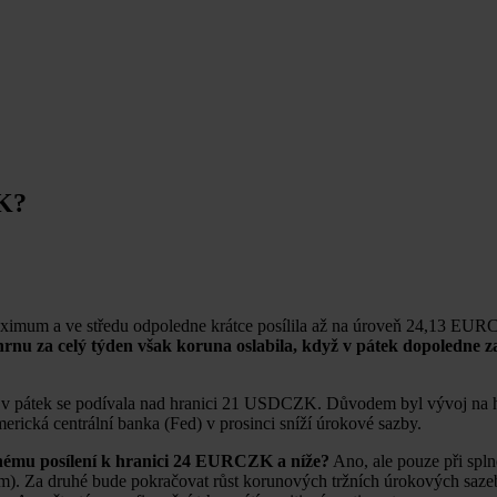
ZK?
maximum a ve středu odpoledne krátce posílila až na úroveň 24,13 EUR
rnu za celý týden však koruna oslabila, když v pátek dopoledne 
 v pátek se podívala nad hranici 21 USDCZK. Důvodem byl vývoj na hl
ická centrální banka (Fed) v prosinci sníží úrokové sazby.
lnému posílení k hranici 24 EURCZK a níže?
Ano, ale pouze při spln
). Za druhé bude pokračovat růst korunových tržních úrokových sazeb, 