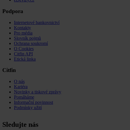
Podpora
Internetové bankovnictví
Kontakty
Pro média
Slovník pojmů
Ochrana soukromí
O Cookies
Citfin API
Etická linka
Citfin
O nás
Kariéra
Novinky a tiskové zprávy
Pomáháme
Informační povinnost
Podmínky užití
Sledujte nás