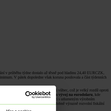
ování v průběhu týdne dostalo až těsně pod hladinu 24,40 EURCZK,
inimum. V pátek dopoledne však koruna posilovala a část týdenních
ýsledky voleb reagovala minimálně či vůbec, což je velký rozdíl oproti
 v tomto týdnu tak stál především vývoj na eurodolaru
, kde
srpnového průmyslu
, což v kombinaci s utlumeným výrobním
i, že nová vláda v r. 2026 pravděpodobně výrazně rozvolní fiskální
Více o cookies