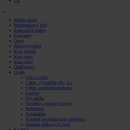
CZ
Skip
Směna deviz
to
Multiměnový účet
content
Zahraniční platby
Forwardy
Opce
Měnový Order
Kurz dolaru
Kurz euro
Kurz zlotý
Další kurzy
O nás
Vše o Citfin
Citfin – Finanční trhy, a.s.
Citfin, spořitelní družstvo
Kariéra
Pro média
Novinky a tiskové zprávy
Reference
Pomáháme
Povinně uveřejňované informace
Seznam rizikových zemí
Kontakt