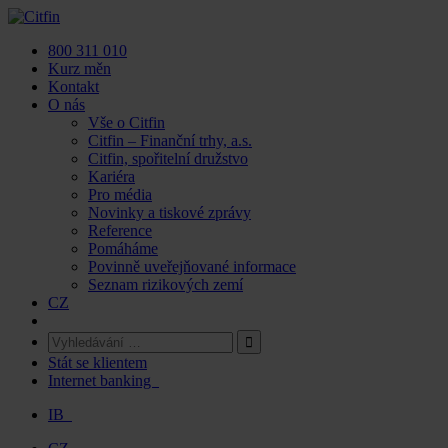
Skip
to
800 311 010
content
Kurz měn
Kontakt
O nás
Vše o Citfin
Citfin – Finanční trhy, a.s.
Citfin, spořitelní družstvo
Kariéra
Pro média
Novinky a tiskové zprávy
Reference
Pomáháme
Povinně uveřejňované informace
Seznam rizikových zemí
CZ
Stát se klientem
Internet banking
IB