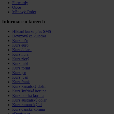
Forwardy
Opce
Měnový Order
Informace o kurzech
Hlídání kurzu přes SMS
Devizová kalkulačka
Kurz měn
Kurz euro
Kurz dolaru
Kurz libra
Kurz zlotý
Kurz rubl
Kurz forint
Kurz jen
Kurz juan
Kurz frank
Kurz kanadský dolar
Kurz švédská koruna
Kurz norská koruna
Kurz australský dolar
Kurz rumunský lei
Kurz dánská koruna
eDevizy.cz