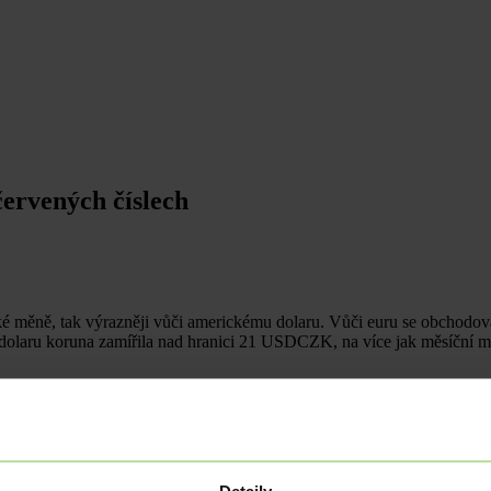
červených číslech
pské měně, tak výrazněji vůči americkému dolaru. Vůči euru se obchod
 dolaru koruna zamířila nad hranici 21 USDCZK, na více jak měsíční m
sledkem parlamentních voleb.
Historicky vždy platilo, že koruna na v
 má naopak politika silný kurzotvorný potenciál.
Za oslabením koruny
většinou moc nesvědčí.
V ČR byla navíc zveřejněna slabší čísla ze 
ta v nejbližších čtvrtletích zpomalovat. Zde je však třeba obratem říc
dporovat vyšší růst HDP. Fiskální expanze se také rozjíždí v Německu.
Detaily