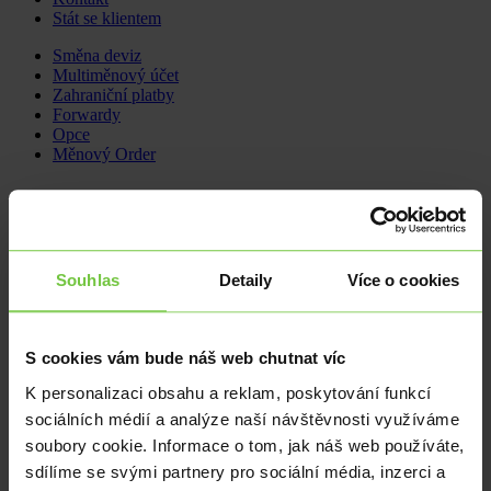
Stát se klientem
Skip
Směna deviz
to
Multiměnový účet
content
Zahraniční platby
Forwardy
Opce
Měnový Order
QR kódy v konfirmacích i na eura
27. 3. 2025
Novinky
Souhlas
Detaily
Více o cookies
Vážení klienti,
chceme být stále lepší a snažíme se pro vás udělat obchodování
s Citfinem ještě pohodlnější a plynulejší. V našich konfirmacích
S cookies vám bude náš web chutnat víc
máte nově možnost platit i přes QR kódy nejen v korunách, ale také
v eurech. Věříme, že se vám obchodování s námi líbí.
K personalizaci obsahu a reklam, poskytování funkcí
Jsme Citfin.
sociálních médií a analýze naší návštěvnosti využíváme
soubory cookie. Informace o tom, jak náš web používáte,
sdílíme se svými partnery pro sociální média, inzerci a