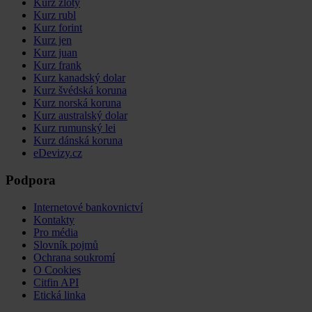
Kurz zlotý
Kurz rubl
Kurz forint
Kurz jen
Kurz juan
Kurz frank
Kurz kanadský dolar
Kurz švédská koruna
Kurz norská koruna
Kurz australský dolar
Kurz rumunský lei
Kurz dánská koruna
eDevizy.cz
Podpora
Internetové bankovnictví
Kontakty
Pro média
Slovník pojmů
Ochrana soukromí
O Cookies
Citfin API
Etická linka