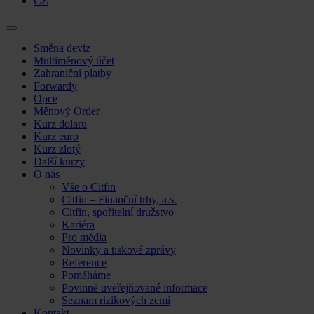
CZ
Skip
Směna deviz
to
Multiměnový účet
content
Zahraniční platby
Forwardy
Opce
Měnový Order
Kurz dolaru
Kurz euro
Kurz zlotý
Další kurzy
O nás
Vše o Citfin
Citfin – Finanční trhy, a.s.
Citfin, spořitelní družstvo
Kariéra
Pro média
Novinky a tiskové zprávy
Reference
Pomáháme
Povinně uveřejňované informace
Seznam rizikových zemí
Kontakt