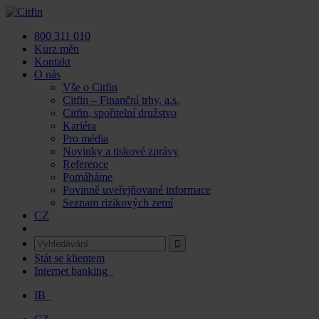
Skip
to
800 311 010
content
Kurz měn
Kontakt
O nás
Vše o Citfin
Citfin – Finanční trhy, a.s.
Citfin, spořitelní družstvo
Kariéra
Pro média
Novinky a tiskové zprávy
Reference
Pomáháme
Povinně uveřejňované informace
Seznam rizikových zemí
CZ
Stát se klientem
Internet banking
IB