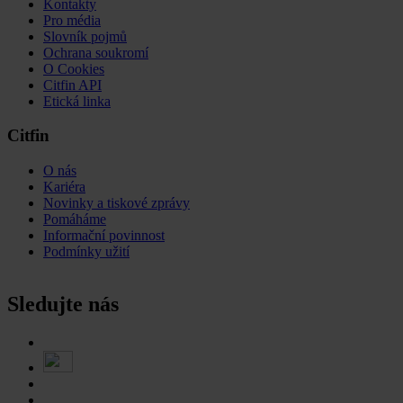
Kontakty
Pro média
Slovník pojmů
Ochrana soukromí
O Cookies
Citfin API
Etická linka
Citfin
O nás
Kariéra
Novinky a tiskové zprávy
Pomáháme
Informační povinnost
Podmínky užití
Sledujte nás