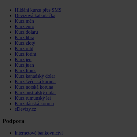
Hlídání kurzu přes SMS
Devizová kalkulačka
Kurz měn
Kurz euro
Kurz dolaru
Kurz libra
Kurz zlotý
Kurz rubl
Kurz forint
Kurz jen
Kurz juan
Kurz frank
Kurz kanadský dolar
Kurz švédská koruna
Kurz norská koruna
Kurz australský dolar
Kurz rumunský lei
Kurz dánská koruna
eDevizy.cz
Podpora
Internetové bankovnictví