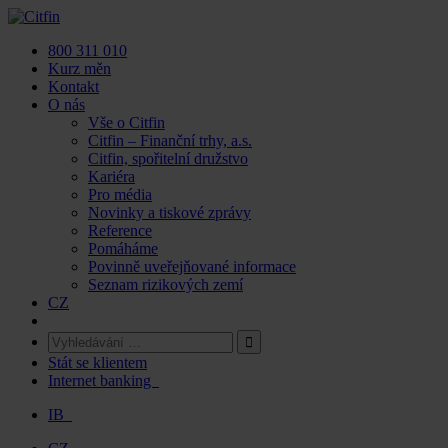
Skip
to
800 311 010
content
Kurz měn
Kontakt
O nás
Vše o Citfin
Citfin – Finanční trhy, a.s.
Citfin, spořitelní družstvo
Kariéra
Pro média
Novinky a tiskové zprávy
Reference
Pomáháme
Povinně uveřejňované informace
Seznam rizikových zemí
CZ
Stát se klientem
Internet banking
IB