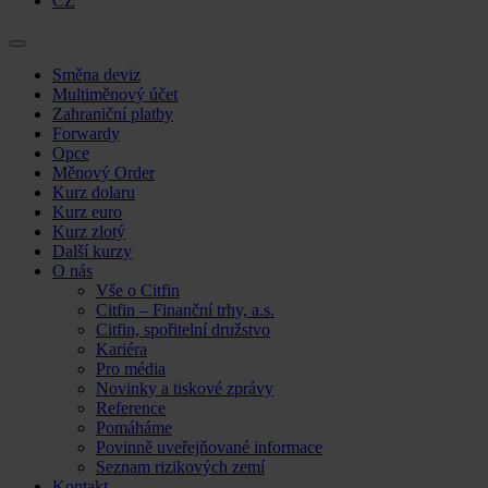
CZ
Skip
Směna deviz
to
Multiměnový účet
content
Zahraniční platby
Forwardy
Opce
Měnový Order
Kurz dolaru
Kurz euro
Kurz zlotý
Další kurzy
O nás
Vše o Citfin
Citfin – Finanční trhy, a.s.
Citfin, spořitelní družstvo
Kariéra
Pro média
Novinky a tiskové zprávy
Reference
Pomáháme
Povinně uveřejňované informace
Seznam rizikových zemí
Kontakt