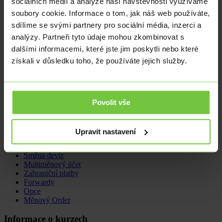
sociálních médií a analýze naší návštěvnosti využíváme
vícero zvýšení úrokových sazeb, což by zamezilo rychlejšímu
soubory cookie. Informace o tom, jak náš web používáte,
cenovému růstu. Je dokonce možné, že první utažení měnových
sdílíme se svými partnery pro sociální média, inzerci a
podmínek přijde už o prázdninách a další ve druhé polovině roku.
To bude mít za následek pomalejší tempo růstu cen.
analýzy. Partneři tyto údaje mohou zkombinovat s
dalšími informacemi, které jste jim poskytli nebo které
získali v důsledku toho, že používáte jejich služby.
Tomáš Volf
tomas.volf@citfin.cz
+420 733 129 381
Devizovým trhem se zabývá od roku 2005 a analytické činnosti se
věnuje od roku 2008. Jeho doménou jsou analýzy
Povolit vše
makroekonomických údajů, mezinárodní politika a jeho komentáře
přebírají domácí média.
Upravit nastavení
Nabídka
Směna deviz
Multiměnový účet
Zahraniční platby
Forwardy
Opce
Měnový Order
Informace o kurzech