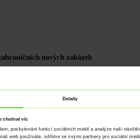
 zahraničních nových zakázek
. Oproti předešlému měsíci naopak vzrostl o 5,7 %. Nové zakázky klesl
bře je to vidět na snižujícím se meziročním poklesu produkce, ale také
Detaily
ci v průmyslu do budoucna. Jejich hodnota meziročně klesla o 3,6 %, p
dvětví motorových vozidel a strojů a zařízení.
tné oživení zahraniční poptávky. I když podle posledních čísel domácí sp
 chutnat víc
ých obchodníků, ale nyní je třeba zajistit, aby čeští spotřebitelé neo
klam, poskytování funkcí sociálních médií a analýze naší návšt
 náš web používáte, sdílíme se svými partnery pro sociální média