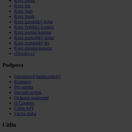
Kurz forint
Kurz jen
Kurz juan
Kurz frank
Kurz kanadský dolar
Kurz švédská koruna
Kurz norská koruna
Kurz australský dolar
Kurz rumunský lei
Kurz dánská koruna
eDevizy.cz
Podpora
Internetové bankovnictví
Kontakty
Pro média
Slovník pojmů
Ochrana soukromí
O Cookies
Citfin API
Etická linka
Citfin