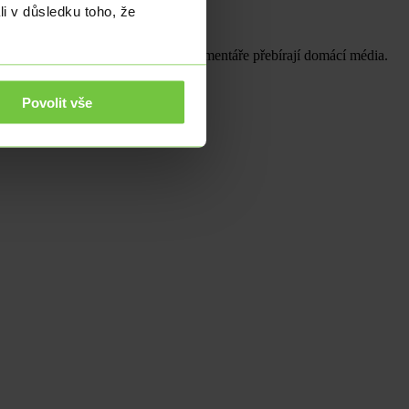
li v důsledku toho, že
ů, mezinárodní politika a jeho komentáře přebírají domácí média.
Povolit vše