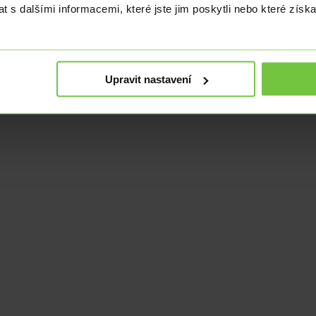
 s dalšími informacemi, které jste jim poskytli nebo které získa
nuje od roku 2008. Jeho doménou jsou analýzy makroekonomických údaj
Upravit nastavení