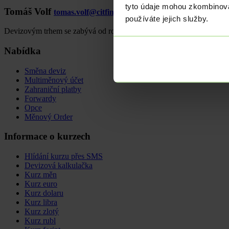
tyto údaje mohou zkombinovat
Tomáš Volf
tomas.volf@citfin.cz
+420 733 129 381
používáte jejich služby.
Devizovým trhem se zabývá od roku 2005 a analytické činnosti se vě
Nabídka
Směna deviz
Multiměnový účet
Zahraniční platby
Forwardy
Opce
Měnový Order
Informace o kurzech
Hlídání kurzu přes SMS
Devizová kalkulačka
Kurz měn
Kurz euro
Kurz dolaru
Kurz libra
Kurz zlotý
Kurz rubl