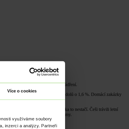
y o 3,6 %.
 na slušném růstu v meziměsíčním vyjádření.
Více o cookies
řičemž nové zakázky ze zahraničí šly dolů o 1,6 %. Domácí zakázky
otřebitelská poptávka roste, zdaleka to nestačí. Češi trávili letní
dsouvali nákupy z obav o budoucí příjmy.
ěvnosti využíváme soubory
, inzerci a analýzy. Partneři