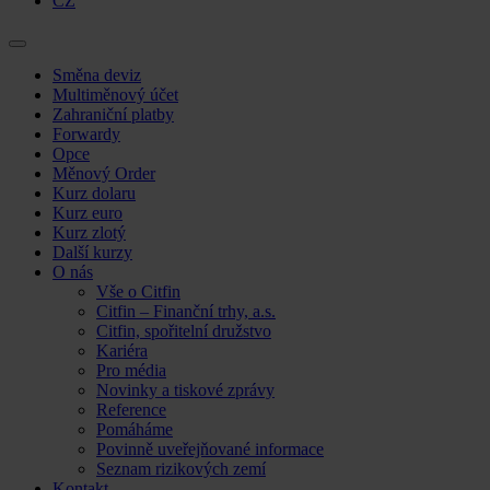
CZ
Skip
Směna deviz
to
Multiměnový účet
content
Zahraniční platby
Forwardy
Opce
Měnový Order
Kurz dolaru
Kurz euro
Kurz zlotý
Další kurzy
O nás
Vše o Citfin
Citfin – Finanční trhy, a.s.
Citfin, spořitelní družstvo
Kariéra
Pro média
Novinky a tiskové zprávy
Reference
Pomáháme
Povinně uveřejňované informace
Seznam rizikových zemí
Kontakt