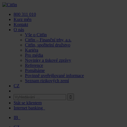
Skip
to
800 311 010
content
Kurz měn
Kontakt
O nás
Vše o Citfin
Citfin – Finanční trhy, a.s.
Citfin, spořitelní družstvo
Kariéra
Pro média
Novinky a tiskové zprávy
Reference
Pomáháme
Povinně uveřejňované informace
Seznam rizikových zemí
CZ
Stát se klientem
Internet banking
IB