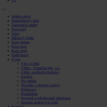
CZ
Skip
Směna deviz
to
Multiměnový účet
content
Zahraniční platby
Forwardy
Opce
Měnový Order
Kurz dolaru
Kurz euro
Kurz zlotý
Další kurzy
O nás
Vše o Citfin
Citfin – Finanční trhy, a.s.
Citfin, spořitelní družstvo
Kariéra
Pro média
Novinky a tiskové zprávy
Reference
Pomáháme
Povinně uveřejňované informace
Seznam rizikových zemí
Kontakt