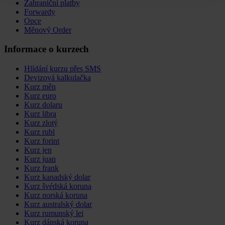
Zahraniční platby
Forwardy
Opce
Měnový Order
Informace o kurzech
Hlídání kurzu přes SMS
Devizová kalkulačka
Kurz měn
Kurz euro
Kurz dolaru
Kurz libra
Kurz zlotý
Kurz rubl
Kurz forint
Kurz jen
Kurz juan
Kurz frank
Kurz kanadský dolar
Kurz švédská koruna
Kurz norská koruna
Kurz australský dolar
Kurz rumunský lei
Kurz dánská koruna