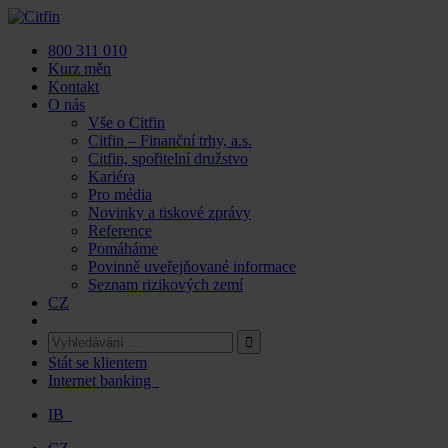
Skip
to
800 311 010
content
Kurz měn
Kontakt
O nás
Vše o Citfin
Citfin – Finanční trhy, a.s.
Citfin, spořitelní družstvo
Kariéra
Pro média
Novinky a tiskové zprávy
Reference
Pomáháme
Povinně uveřejňované informace
Seznam rizikových zemí
CZ
Stát se klientem
Internet banking
IB