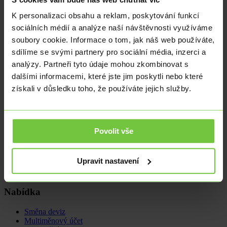
dárcovského portálu Darujme.cz.
K personalizaci obsahu a reklam, poskytování funkcí
Přidáte se k nám, prosím?
sociálních médií a analýze naší návštěvnosti využíváme
soubory cookie. Informace o tom, jak náš web používáte,
Stačí pouze
kliknout
. Na každý váš dar vám obratem Domov Sue
Ryder vystaví darovací smlouvu. Darovanou částku si můžete
sdílíme se svými partnery pro sociální média, inzerci a
posléze odepsat z daní!
analýzy. Partneři tyto údaje mohou zkombinovat s
dalšími informacemi, které jste jim poskytli nebo které
Webová adresa výzvy je
https://www.darujme.cz/projekt/1201693#informace
získali v důsledku toho, že používáte jejich služby.
Velice vám děkujeme!
Povolit vše
Martina Zvěřinová
martina.zverinova@citfin.cz
+420 234
092 039
LinkedIn
Upravit nastavení
Chief Executive Officer
Nabídka
Směna deviz
Multiměnový účet