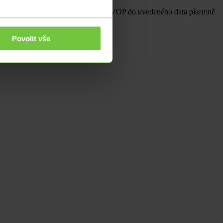
výpověď Smlouvy o účtu. Pokud nové VOP do uvedeného data písemně
Povolit vše