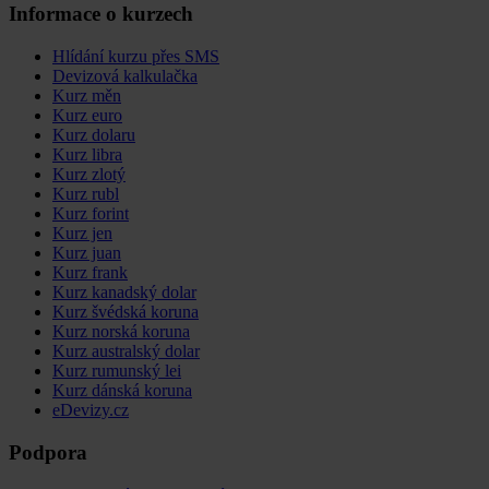
Informace o kurzech
Hlídání kurzu přes SMS
Devizová kalkulačka
Kurz měn
Kurz euro
Kurz dolaru
Kurz libra
Kurz zlotý
Kurz rubl
Kurz forint
Kurz jen
Kurz juan
Kurz frank
Kurz kanadský dolar
Kurz švédská koruna
Kurz norská koruna
Kurz australský dolar
Kurz rumunský lei
Kurz dánská koruna
eDevizy.cz
Podpora