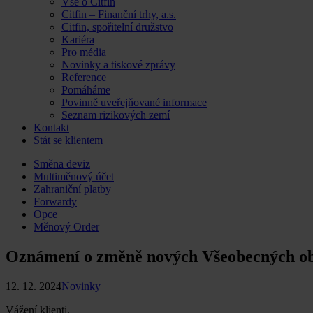
Vše o Citfin
Citfin – Finanční trhy, a.s.
Citfin, spořitelní družstvo
Kariéra
Pro média
Novinky a tiskové zprávy
Reference
Pomáháme
Povinně uveřejňované informace
Seznam rizikových zemí
Kontakt
Stát se klientem
Skip
Směna deviz
to
Multiměnový účet
content
Zahraniční platby
Forwardy
Opce
Měnový Order
Oznámení o změně nových Všeobecných ob
12. 12. 2024
Novinky
Vážení klienti,