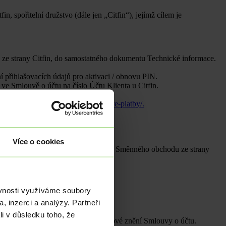
spořitelní družstvo (dále jen „Citfin“), jejímž cílem je
 ze strany Citfin, do samostatného dokumentu Technické informace.
 přihlašovacích údajů pro aktivaci / obnovu PIN.
 ve Smlouvě o účtu na číslo Účtu Klienta u Citfin.
vím Klientského portálu Citfin.
s://www.citfin.cz/zahranicni-devizove-platby/.
Více o cookies
hod ze strany Citfin a odstoupení od Směnného obchodu ze strany
účtu.
ěvnosti využíváme soubory
, inzerci a analýzy. Partneři
li v důsledku toho, že
ž i Produktový list Firemní účet a nové znění Smlouvy o účtu.