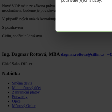
používáte jejich služby.
Nové VOP máte ze zákona právo před plánovaným datem účinnosti, t
neodmítnete, budeme je považovat za Vámi přijaté.
V případě svých otázek kontaktujte naše obchodní oddělení na tel. čí
S pozdravem
Citfin, spořitelní družstvo
Ing. Dagmar Rottová, MBA
dagmar.rottova@citfin.cz
+4
Chief Sales Officer
Nabídka
Směna deviz
Multiměnový účet
Zahraniční platby
Forwardy
Opce
Měnový Order