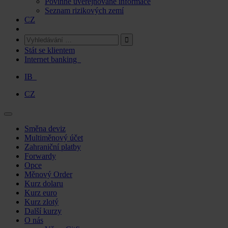
Povinně uveřejňované informace
Seznam rizikových zemí
CZ
Stát se klientem
Internet banking
IB
CZ
Skip
Směna deviz
to
Multiměnový účet
content
Zahraniční platby
Forwardy
Opce
Měnový Order
Kurz dolaru
Kurz euro
Kurz zlotý
Další kurzy
O nás