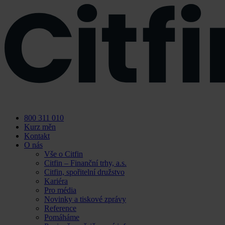
Skip
to
content
800 311 010
Kurz měn
Kontakt
O nás
Vše o Citfin
Citfin – Finanční trhy, a.s.
Citfin, spořitelní družstvo
Kariéra
Pro média
Novinky a tiskové zprávy
Reference
Pomáháme