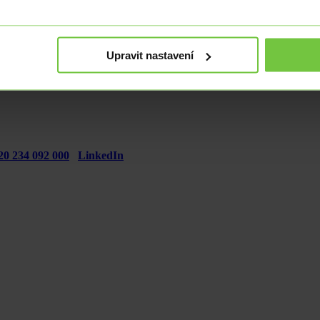
j. 12. 2. 2025 písemně odmítnout, což se považuje automaticky za 
sle + 420 234 092 011.
Upravit nastavení
20 234 092 000
LinkedIn