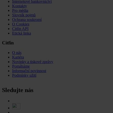
Internetové bankovnictví
Kontakty
Pro média
Slovník pojmů
Ochrana soukromí
O Cookies
Citfin API
Etická linka
Citfin
O nás
Kariéra
Novinky a tiskové zprávy
Pomáháme
Informační povinnost
Podmínky užití
Sledujte nás