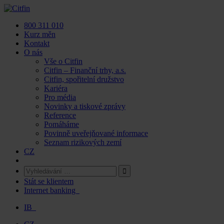
Skip
to
800 311 010
content
Kurz měn
Kontakt
O nás
Vše o Citfin
Citfin – Finanční trhy, a.s.
Citfin, spořitelní družstvo
Kariéra
Pro média
Novinky a tiskové zprávy
Reference
Pomáháme
Povinně uveřejňované informace
Seznam rizikových zemí
CZ
Stát se klientem
Internet banking
IB