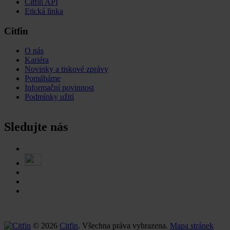
Citfin API
Etická linka
Citfin
O nás
Kariéra
Novinky a tiskové zprávy
Pomáháme
Informační povinnost
Podmínky užití
Sledujte nás
© 2026
Citfin
. Všechna práva vyhrazena.
Mapa stránek