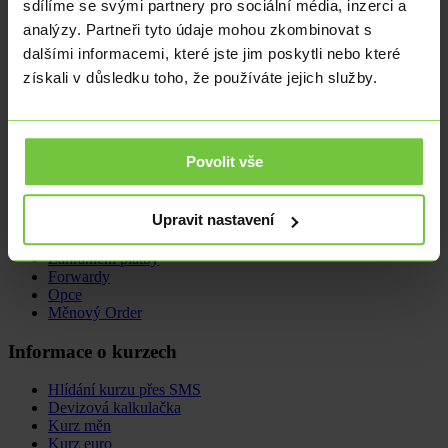
sdílíme se svými partnery pro sociální média, inzerci a
zprávy na jednom místě.
analýzy. Partneři tyto údaje mohou zkombinovat s
Citfin
dalšími informacemi, které jste jim poskytli nebo které
získali v důsledku toho, že používáte jejich služby.
Hana Chlebcová
hana.chlebcova@citfin.cz
+420 733 129
380
Povolit vše
Nabídka
Upravit nastavení
Směna deviz
Multiměnový účet
Zahraniční platby
Forwardy
Opce
Měnový Order
Informace o kurzech
Hlídání kurzu přes SMS
Devizová kalkulačka
Kurz měn
Kurz euro