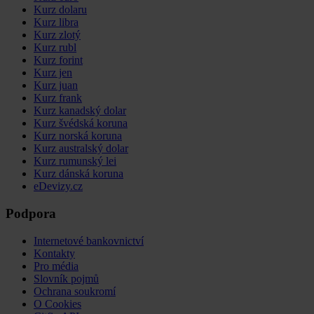
Kurz dolaru
Kurz libra
Kurz zlotý
Kurz rubl
Kurz forint
Kurz jen
Kurz juan
Kurz frank
Kurz kanadský dolar
Kurz švédská koruna
Kurz norská koruna
Kurz australský dolar
Kurz rumunský lei
Kurz dánská koruna
eDevizy.cz
Podpora
Internetové bankovnictví
Kontakty
Pro média
Slovník pojmů
Ochrana soukromí
O Cookies