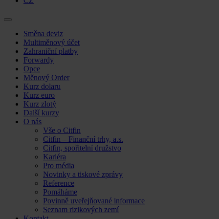
CZ
Skip
Směna deviz
to
Multiměnový účet
content
Zahraniční platby
Forwardy
Opce
Měnový Order
Kurz dolaru
Kurz euro
Kurz zlotý
Další kurzy
O nás
Vše o Citfin
Citfin – Finanční trhy, a.s.
Citfin, spořitelní družstvo
Kariéra
Pro média
Novinky a tiskové zprávy
Reference
Pomáháme
Povinně uveřejňované informace
Seznam rizikových zemí
Kontakt