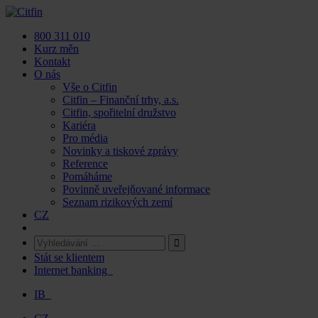
Skip
to
800 311 010
content
Kurz měn
Kontakt
O nás
Vše o Citfin
Citfin – Finanční trhy, a.s.
Citfin, spořitelní družstvo
Kariéra
Pro média
Novinky a tiskové zprávy
Reference
Pomáháme
Povinně uveřejňované informace
Seznam rizikových zemí
CZ
Stát se klientem
Internet banking
IB