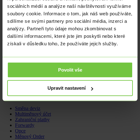
mnoho dalšího,“ představuje nový portál edevizy.cz jeho šéfredaktor
sociálních médií a analýze naší návštěvnosti využíváme
Tomáš Volf.
soubory cookie. Informace o tom, jak náš web používáte,
Celý obsah portálu je prošpikován širokou škálou měnových párů
sdílíme se svými partnery pro sociální média, inzerci a
na online mezibankovním trhu. Naši
redaktoři
jsou součástí
analýzy. Partneři tyto údaje mohou zkombinovat s
analytického týmu společnosti Citfin – Finanční trhy, a.s., která je
dalšími informacemi, které jste jim poskytli nebo které
jedním z hlavních expertů na devizový trh v ČR více než 25 let.
získali v důsledku toho, že používáte jejich služby.
Navštivte portál
www.edevizy.cz
ještě dnes a mějte všechny
nejdůležitější ekonomické zprávy na jednom místě.
Povolit vše
Hana Chlebcová
hana.chlebcova@citfin.cz
+420 733 129
380
Upravit nastavení
Nabídka
Směna deviz
Multiměnový účet
Zahraniční platby
Forwardy
Opce
Měnový Order