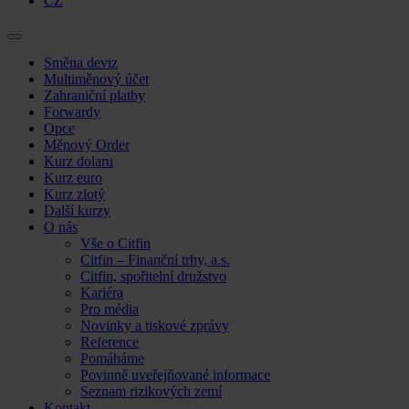
CZ
Skip
Směna deviz
to
Multiměnový účet
content
Zahraniční platby
Forwardy
Opce
Měnový Order
Kurz dolaru
Kurz euro
Kurz zlotý
Další kurzy
O nás
Vše o Citfin
Citfin – Finanční trhy, a.s.
Citfin, spořitelní družstvo
Kariéra
Pro média
Novinky a tiskové zprávy
Reference
Pomáháme
Povinně uveřejňované informace
Seznam rizikových zemí
Kontakt