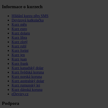
Informace o kurzech
Hlídání kurzu přes SMS
Devizová kalkulačka
Kurz měn
Kurz euro
Kurz dolaru
Kurz libra
Kurz zlotý
Kurz rubl
Kurz forint
Kurz jen
Kurz juan
Kurz frank
Kurz kanadský dolar
Kurz švédská koruna
Kurz norská koruna
Kurz australský dolar
Kurz rumunský lei
Kurz dánská koruna
eDevizy.cz
Podpora