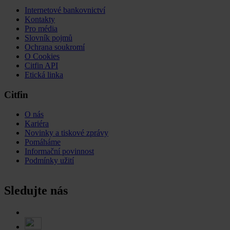
Internetové bankovnictví
Kontakty
Pro média
Slovník pojmů
Ochrana soukromí
O Cookies
Citfin API
Etická linka
Citfin
O nás
Kariéra
Novinky a tiskové zprávy
Pomáháme
Informační povinnost
Podmínky užití
Sledujte nás