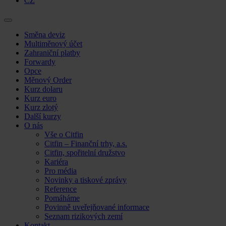
CZ
Skip
Směna deviz
to
Multiměnový účet
content
Zahraniční platby
Forwardy
Opce
Měnový Order
Kurz dolaru
Kurz euro
Kurz zlotý
Další kurzy
O nás
Vše o Citfin
Citfin – Finanční trhy, a.s.
Citfin, spořitelní družstvo
Kariéra
Pro média
Novinky a tiskové zprávy
Reference
Pomáháme
Povinně uveřejňované informace
Seznam rizikových zemí
Kontakt