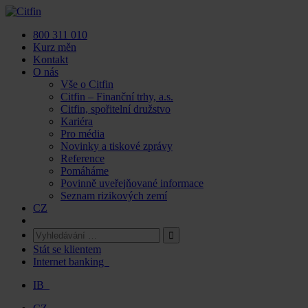
Skip
to
800 311 010
content
Kurz měn
Kontakt
O nás
Vše o Citfin
Citfin – Finanční trhy, a.s.
Citfin, spořitelní družstvo
Kariéra
Pro média
Novinky a tiskové zprávy
Reference
Pomáháme
Povinně uveřejňované informace
Seznam rizikových zemí
CZ
Stát se klientem
Internet banking
IB