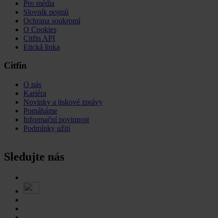
Pro média
Slovník pojmů
Ochrana soukromí
O Cookies
Citfin API
Etická linka
Citfin
O nás
Kariéra
Novinky a tiskové zprávy
Pomáháme
Informační povinnost
Podmínky užití
Sledujte nás