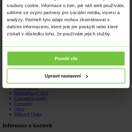
ukázala i statistika mzdového vývoje ve druhém čtvrtletí, kdy mzdy
rostly stále slušně o 7,2 %. Spolu se zpomalováním globální
soubory cookie. Informace o tom, jak náš web používáte,
ekonomiky a s koncem sezónních prací se bude trh práce postupně
sdílíme se svými partnery pro sociální média, inzerci a
dostávat do rovnováhy, ale nezaměstnanost se i tak bude v příštích
analýzy. Partneři tyto údaje mohou zkombinovat s
měsících dále držet na nízkých úrovních.
dalšími informacemi, které jste jim poskytli nebo které
získali v důsledku toho, že používáte jejich služby.
Ing. Jiří Šimek
jiri.simek@citfin.cz
+420 234 092 025
Vystudoval pražskou VŠE se specializací na mezinárodní obchod a
Povolit vše
finance. V Citfin pracuje jako expert pro oblast treasury a analýz
téměř od počátku historie společnosti.
Nabídka
Upravit nastavení
Směna deviz
Multiměnový účet
Zahraniční platby
Forwardy
Opce
Měnový Order
Informace o kurzech