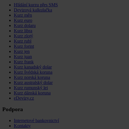
Hlídání kurzu přes SMS
Devizová kalkulačka
Kurz měn
Kurz euro
Kurz dolaru
Kurz libra
Kurz zlotý
Kurz rubl
Kurz forint
Kurz jen
Kurz juan
Kurz frank
Kurz kanadský dolar
Kurz švédská koruna
Kurz norská koruna
Kurz australský dolar
Kurz rumunský lei
Kurz dánská koruna
eDevizy.cz
Podpora
Internetové bankovnictví
Kontakty