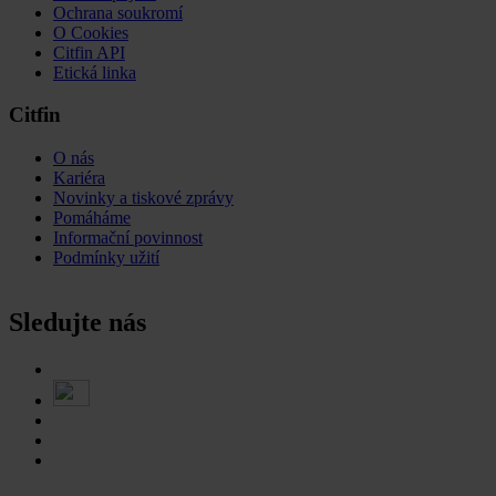
Ochrana soukromí
O Cookies
Citfin API
Etická linka
Citfin
O nás
Kariéra
Novinky a tiskové zprávy
Pomáháme
Informační povinnost
Podmínky užití
Sledujte nás