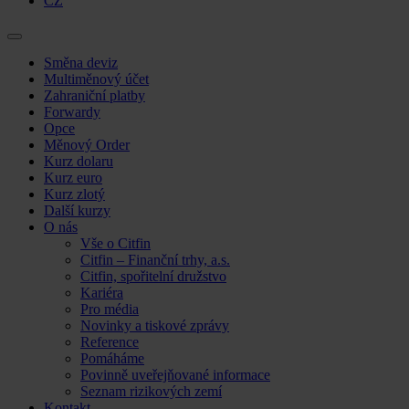
CZ
Skip
Směna deviz
to
Multiměnový účet
content
Zahraniční platby
Forwardy
Opce
Měnový Order
Kurz dolaru
Kurz euro
Kurz zlotý
Další kurzy
O nás
Vše o Citfin
Citfin – Finanční trhy, a.s.
Citfin, spořitelní družstvo
Kariéra
Pro média
Novinky a tiskové zprávy
Reference
Pomáháme
Povinně uveřejňované informace
Seznam rizikových zemí
Kontakt