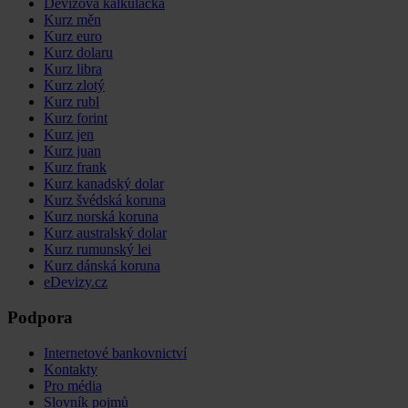
Devizová kalkulačka
Kurz měn
Kurz euro
Kurz dolaru
Kurz libra
Kurz zlotý
Kurz rubl
Kurz forint
Kurz jen
Kurz juan
Kurz frank
Kurz kanadský dolar
Kurz švédská koruna
Kurz norská koruna
Kurz australský dolar
Kurz rumunský lei
Kurz dánská koruna
eDevizy.cz
Podpora
Internetové bankovnictví
Kontakty
Pro média
Slovník pojmů