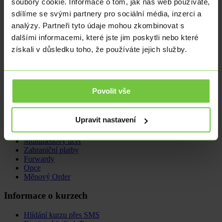
soubory cookie. Informace o tom, jak náš web používáte,
bude pravděpodobně stagnovat a spíš se bude snižovat napětí a
disproporce mezi vysoce převyšující nabídkou volných míst nad
sdílíme se svými partnery pro sociální média, inzerci a
počtem uchazečů o zaměstnání.
analýzy. Partneři tyto údaje mohou zkombinovat s
dalšími informacemi, které jste jim poskytli nebo které
získali v důsledku toho, že používáte jejich služby.
Ing. Jiří Šimek
jiri.simek@citfin.cz
+420 234 092 025
Vystudoval pražskou VŠE se specializací na mezinárodní obchod a
finance. V Citfin pracuje jako expert pro oblast treasury a analýz
Povolit vše
téměř od počátku historie společnosti.
Nabídka
Upravit nastavení
Směna deviz
Multiměnový účet
Zahraniční platby
Forwardy
Opce
Měnový Order
Informace o kurzech
Hlídání kurzu přes SMS