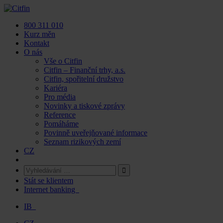
Skip
to
800 311 010
content
Kurz měn
Kontakt
O nás
Vše o Citfin
Citfin – Finanční trhy, a.s.
Citfin, spořitelní družstvo
Kariéra
Pro média
Novinky a tiskové zprávy
Reference
Pomáháme
Povinně uveřejňované informace
Seznam rizikových zemí
CZ
Stát se klientem
Internet banking
IB