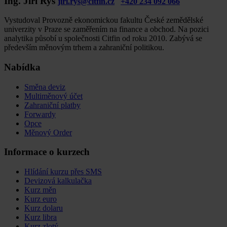
Ing. Jiří Rys
jiri.rys@citfin.cz
+420 234 092 066
Vystudoval Provozně ekonomickou fakultu České zemědělské
univerzity v Praze se zaměřením na finance a obchod. Na pozici
analytika působí u společnosti Citfin od roku 2010. Zabývá se
především měnovým trhem a zahraniční politikou.
Nabídka
Směna deviz
Multiměnový účet
Zahraniční platby
Forwardy
Opce
Měnový Order
Informace o kurzech
Hlídání kurzu přes SMS
Devizová kalkulačka
Kurz měn
Kurz euro
Kurz dolaru
Kurz libra
Kurz zlotý