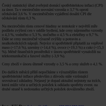
Český statistický úřad zveřejnil domácí spotřebitelskou inflaci (CPI)
za únor. Ta v meziročním srovnání vzrostla o 3,7 % oproti
očekávání 3,6 %. V meziměsíčním vyjádření dosáhl CPI dle
očekávání růstu 0,3 %.
Na meziročním růstu cenové hladiny se tentokrát v největší míře
podílelo zvýšení cen v oddíle bydlení, kde ceny nájemného vzrostly
o 4,3 %, vodného o 5,3 %, stočného o 4,5 % a elektřiny o 9,7 %.
Dále se ceny meziročně výrazně zvýšily u potravin a
nealkoholických nápojů. Nejvíce si spotřebitelé připlatili za vepřové
maso (+17,6 %), uzeniny (+14,4 %), ovoce (+19,3 %) a cukr (+15,3
%). Méně finančních prostředků v únoru spotřebitelé vynaložili na
telekomunikační a faxové služby (-3,9 %).
Ceny zboží v únoru úhrnně vzrostly o 3,5 % a ceny služeb o 4,1 %.
Do dalších měsíců příliš nepočítáme s výraznějším růstem
spotřebitelské inflace především z důvodu stále vzrůstající
srovnávací základny. Nejasný je dopad aktuální nejistoty na trzích,
která může vést u určitých položek k odkladu spotřeby event. na
druhé straně k nedostatku určitých položek dováženého zboží.