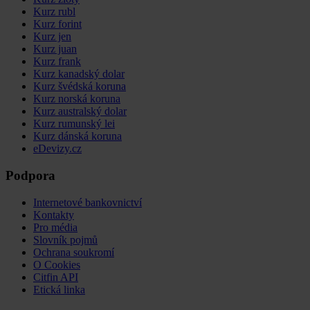
Kurz rubl
Kurz forint
Kurz jen
Kurz juan
Kurz frank
Kurz kanadský dolar
Kurz švédská koruna
Kurz norská koruna
Kurz australský dolar
Kurz rumunský lei
Kurz dánská koruna
eDevizy.cz
Podpora
Internetové bankovnictví
Kontakty
Pro média
Slovník pojmů
Ochrana soukromí
O Cookies
Citfin API
Etická linka