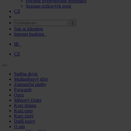
Povinně uveřejňované informace
Seznam rizikových zemí
CZ
Stát se klientem
Internet banking
IB
CZ
Skip
Směna deviz
to
Multiměnový účet
content
Zahraniční platby
Forwardy
Opce
Měnový Order
Kurz dolaru
Kurz euro
Kurz zlotý
Další kurzy
O nás