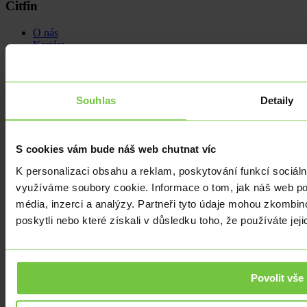
Citfin
O nás
Kariéra
Novinky a tiskové zprávy
Pomáháme
Informační povinnost
Podmínky užití
Souhlas
Detaily
Sledujte nás
S cookies vám bude náš web chutnat víc
K personalizaci obsahu a reklam, poskytování funkcí sociáln
využíváme soubory cookie. Informace o tom, jak náš web pou
média, inzerci a analýzy. Partneři tyto údaje mohou zkombino
poskytli nebo které získali v důsledku toho, že používáte jeji
Povolit vše