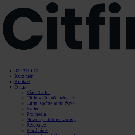
Skip
to
content
800 311 010
Kurz měn
Kontakt
O nás
Vše o Citfin
Citfin – Finanční trhy, a.s.
Citfin, spořitelní družstvo
Kariéra
Pro média
Novinky a tiskové zprávy
Reference
Pomáháme