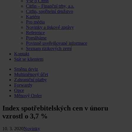
Vše o Citfin
Citfin – Finanční trhy, a.s.
Citfin, spořitelní družstvo
Kariéra
Pro média
Novinky a tiskové zprávy
Reference
Pomáháme
Povinně uveřejňované informace
Seznam rizikových zemí
Kontakt
Stát se klientem
Skip
Směna deviz
to
Multiměnový účet
content
Zahraniční platby
Forwardy
Opce
Měnový Order
Index spotřebitelských cen v únoru
vzrostl o 3,7 %
10. 3. 2020
Novinky