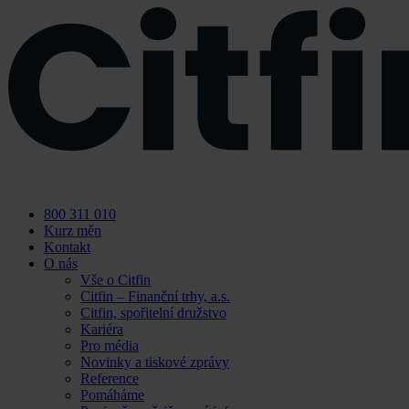
Skip
to
content
800 311 010
Kurz měn
Kontakt
O nás
Vše o Citfin
Citfin – Finanční trhy, a.s.
Citfin, spořitelní družstvo
Kariéra
Pro média
Novinky a tiskové zprávy
Reference
Pomáháme