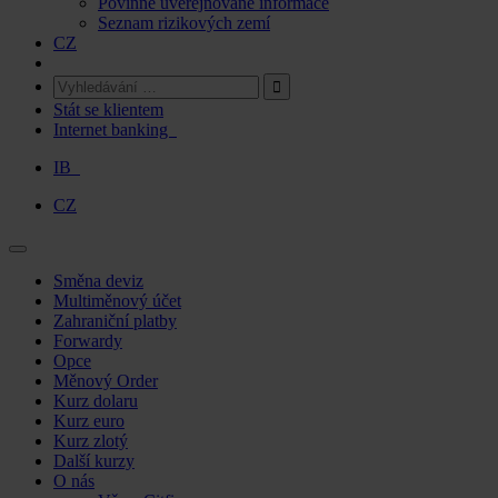
Povinně uveřejňované informace
Seznam rizikových zemí
CZ
Stát se klientem
Internet banking
IB
CZ
Skip
Směna deviz
to
Multiměnový účet
content
Zahraniční platby
Forwardy
Opce
Měnový Order
Kurz dolaru
Kurz euro
Kurz zlotý
Další kurzy
O nás