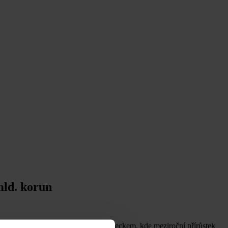
mld. korun
. Nejvíce se dařilo v obchodě s Německem, kde meziroční přírůstek