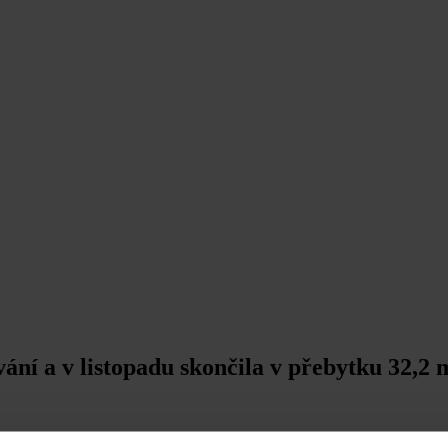
ní a v listopadu skončila v přebytku 32,2 
run, což bylo o celých 20 mld. koruna výše, než v listopadu roku 2019