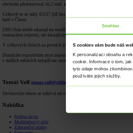
obchodu představoval 16,3 mld. korun. U druhého Slovenska se přírůs
Celkově se se státy EU27 (již bez Velké Británie) zvýšil přebytek z
řadě s Čínou.
Souhlas
Dílčí čísla dobře ukazují na rozdíl mezi aktuálním poklesem ekonomik
rostoucímu exportu, ale klesajícímu dovozu, dnes je situace odlišná. V
S cookies vám bude náš web
V celkových číslech za prvních jedenáct měsíců roku 2020 je už vidět v
K personalizaci obsahu a re
Domácím exportérům nyní nepomáhá ani koruna, která posiluje. Dnes s
v dalších měsících nejspíš nic nezmění.
cookie. Informace o tom, jak
tyto údaje mohou zkombinovat
používáte jejich služby.
Tomáš Volf
tomas.volf@citfin.cz
+420 733 129 381
Devizovým trhem se zabývá od roku 2005 a analytické činnosti se vě
Nabídka
Směna deviz
Multiměnový účet
Zahraniční platby
Forwardy