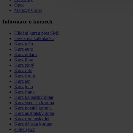
Opce
Měnový Order
Informace o kurzech
Hlídání kurzu přes SMS
Devizová kalkulačka
Kurz měn
Kurz euro
Kurz dolaru
Kurz libra
Kurz zlotý
Kurz rubl
Kurz forint
Kurz jen
Kurz juan
Kurz frank
Kurz kanadský dolar
Kurz švédská koruna
Kurz norská koruna
Kurz australský dolar
Kurz rumunský lei
Kurz dánská koruna
eDevizy.cz