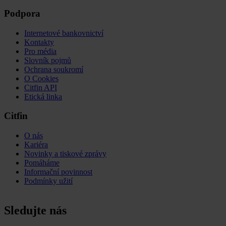
Podpora
Internetové bankovnictví
Kontakty
Pro média
Slovník pojmů
Ochrana soukromí
O Cookies
Citfin API
Etická linka
Citfin
O nás
Kariéra
Novinky a tiskové zprávy
Pomáháme
Informační povinnost
Podmínky užití
Sledujte nás