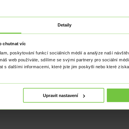
tek dostal na 3,7 mld. korun.
ahraničního obchodu meziročně o 25,3 mld. korun. Na druhé straně se v
Detaily
y a ekonomickou krizí, kterou jsme zažívali před 10 lety. Zatímco teh
ývoz i dovoz rostou, import jen roste pomaleji, stále však v listopadu 
 chutnat víc
znikající problém. Export klesl o 6,2 % a import o 7,1 %. Pokud by situa
klam, poskytování funkcí sociálních médií a analýze naší návšt
e navíc můžeme dočkat útoku na hranici 26 korun za euro. Silná domác
 náš web používáte, sdílíme se svými partnery pro sociální média
 s dalšími informacemi, které jste jim poskytli nebo které získa
nuje od roku 2008. Jeho doménou jsou analýzy makroekonomických údaj
Upravit nastavení