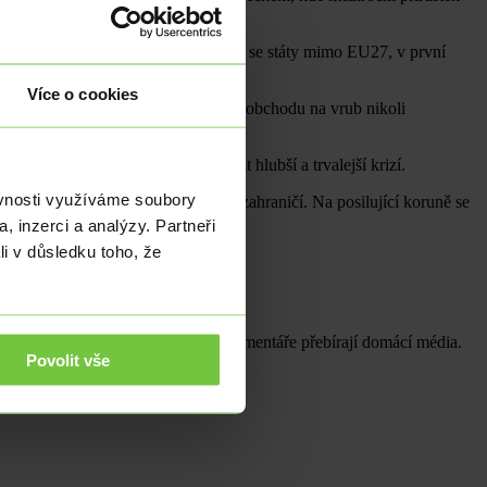
šak prohloubil také schodek obchodu se státy mimo EU27, v první
Více o cookies
dy šly vysoké přebytky zahraničního obchodu na vrub nikoli
vykázal slušné tempo.
ce trvala déle, může to se projevit hlubší a trvalejší krizí.
ěvnosti využíváme soubory
í měna ztěžuje pozici vývozců v zahraničí. Na posilující koruně se
, inzerci a analýzy. Partneři
li v důsledku toho, že
ů, mezinárodní politika a jeho komentáře přebírají domácí média.
Povolit vše