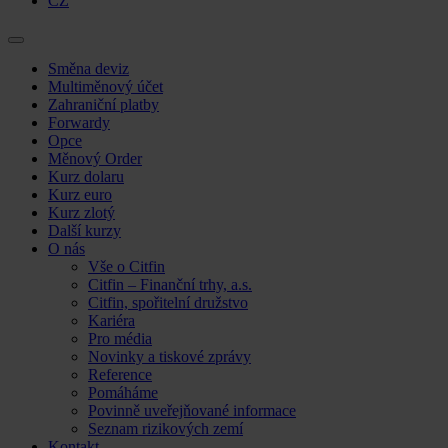
CZ
Skip
Směna deviz
to
Multiměnový účet
content
Zahraniční platby
Forwardy
Opce
Měnový Order
Kurz dolaru
Kurz euro
Kurz zlotý
Další kurzy
O nás
Vše o Citfin
Citfin – Finanční trhy, a.s.
Citfin, spořitelní družstvo
Kariéra
Pro média
Novinky a tiskové zprávy
Reference
Pomáháme
Povinně uveřejňované informace
Seznam rizikových zemí
Kontakt