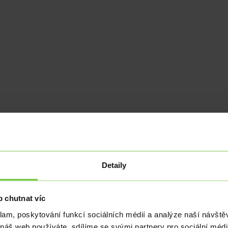
meziměsíčně naopak klesly o 0,2 %.
a v ČR velmi nestandardní vlivem vládních omezení ekonomiky. Oproti 
py na světových trzích, která se dnes pohybuje kolem 26,15 USD/barel.
Detaily
í, že inflace v budoucnu nebude problém a počítají tím, že se udrží v b
překvapením. Zajímavé však je, že centrální bankéři očekávají pouze 
 chutnat víc
zbu srazila na 0,25 %. Další snížení k technické nule je nejspíš otázk
o nestandardním arzenálu, budou to nejspíš opět intervence proti kor
klam, poskytování funkcí sociálních médií a analýze naší návšt
 náš web používáte, sdílíme se svými partnery pro sociální média