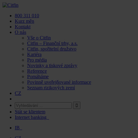
Skip
to
800 311 010
content
Kurz měn
Kontakt
O nás
Vše o Citfin
Citfin – Finanční trhy, a.s.
Citfin, spořitelní družstvo
Kariéra
Pro média
Novinky a tiskové zprávy
Reference
Pomáháme
Povinně uveřejňované informace
Seznam rizikových zemí
CZ
Stát se klientem
Internet banking
IB