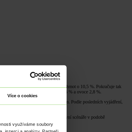
březnu se snížily ceny u pohonných hmot o 10,5 %. Pokračuje tak
 Vzhůru šly také ceny zeleniny o 7,6 % a ovoce 2,8 %.
Více o cookies
lízkosti či pod jejich inflačním cílem. Podle posledních vyjádření,
4 % růst v roce 2021.
ou času a dále mohou přijít alternativní scénáře v podobě
uně.
ěvnosti využíváme soubory
, inzerci a analýzy. Partneři