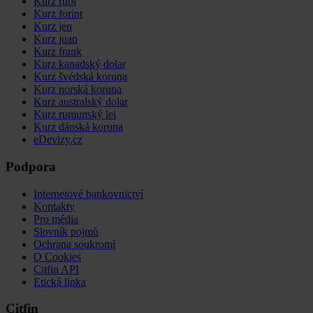
Kurz rubl
Kurz forint
Kurz jen
Kurz juan
Kurz frank
Kurz kanadský dolar
Kurz švédská koruna
Kurz norská koruna
Kurz australský dolar
Kurz rumunský lei
Kurz dánská koruna
eDevizy.cz
Podpora
Internetové bankovnictví
Kontakty
Pro média
Slovník pojmů
Ochrana soukromí
O Cookies
Citfin API
Etická linka
Citfin