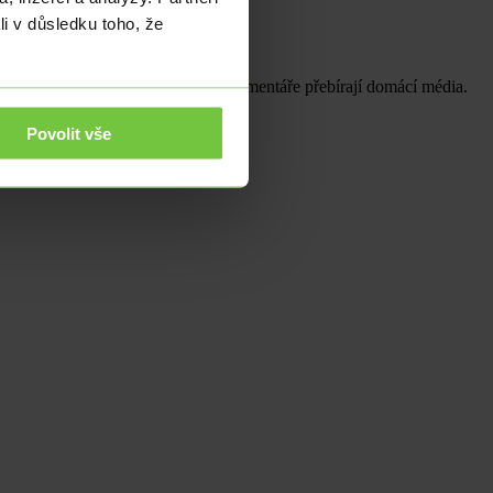
li v důsledku toho, že
ů, mezinárodní politika a jeho komentáře přebírají domácí média.
Povolit vše