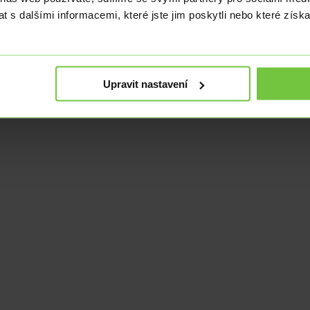
 s dalšími informacemi, které jste jim poskytli nebo které získa
nuje od roku 2008. Jeho doménou jsou analýzy makroekonomických údaj
Upravit nastavení