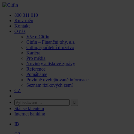
Skip
to
800 311 010
content
Kurz měn
Kontakt
O nás
Vše o Citfin
Citfin – Finanční trhy, a.s.
Citfin, spořitelní družstvo
Kariéra
Pro média
Novinky a tiskové zprávy
Reference
Pomáháme
Povinně uveřejňované informace
Seznam rizikových zemí
CZ
Stát se klientem
Internet banking
IB