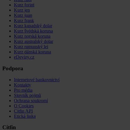
Kurz forint
Kurz jen
Kurz juan
Kurz frank
Kurz kanadský dolar
Kurz švédská koruna
Kurz norská koruna
Kurz australský dolar
Kurz rumunský lei
Kurz dánská koruna
eDevizy.cz
Podpora
Internetové bankovnictví
Kontakty
Pro média
Slovník pojmů
Ochrana soukromí
O Cookies
Citfin API
Etická linka
Citfin