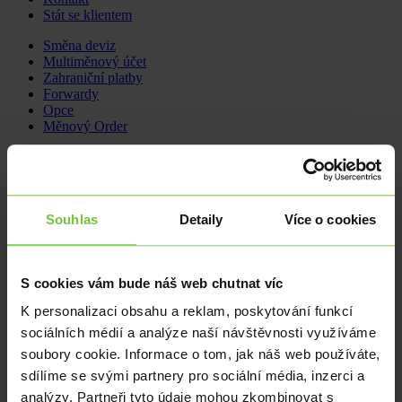
Stát se klientem
Skip
Směna deviz
to
Multiměnový účet
content
Zahraniční platby
Forwardy
Opce
Měnový Order
Citfin neprovádí odchozí platební styk do
Ruska a Běloruska
Souhlas
Detaily
Více o cookies
4. 4. 2022
Novinky
Vážení klienti Citfin,
S cookies vám bude náš web chutnat víc
upozorňujeme vás, že od pátku 11. března 2022 nerealizujeme v
Citfin žádné platby do Ruska a Běloruska. Zastavení platebního
K personalizaci obsahu a reklam, poskytování funkcí
styku do těchto dvou zemí se týká všech odchozích plateb.
sociálních médií a analýze naší návštěvnosti využíváme
Děkujeme vám za pochopení.
soubory cookie. Informace o tom, jak náš web používáte,
sdílíme se svými partnery pro sociální média, inzerci a
analýzy. Partneři tyto údaje mohou zkombinovat s