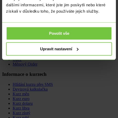
Martina Zvěřinová
martina.zverinova@citfin.cz
+420 234
dalšími informacemi, které jste jim poskytli nebo které
092 039
LinkedIn
získali v důsledku toho, že používáte jejich služby.
Chief Executive Officer
Nabídka
Povolit vše
Směna deviz
Multiměnový účet
Upravit nastavení
Zahraniční platby
Forwardy
Opce
Měnový Order
Informace o kurzech
Hlídání kurzu přes SMS
Devizová kalkulačka
Kurz měn
Kurz euro
Kurz dolaru
Kurz libra
Kurz zlotý
Kurz rubl