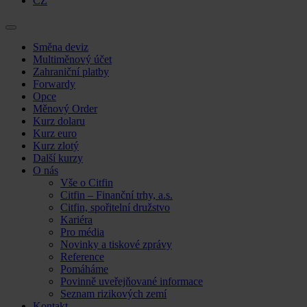
CZ
Skip
Směna deviz
to
Multiměnový účet
content
Zahraniční platby
Forwardy
Opce
Měnový Order
Kurz dolaru
Kurz euro
Kurz zlotý
Další kurzy
O nás
Vše o Citfin
Citfin – Finanční trhy, a.s.
Citfin, spořitelní družstvo
Kariéra
Pro média
Novinky a tiskové zprávy
Reference
Pomáháme
Povinně uveřejňované informace
Seznam rizikových zemí
Kontakt