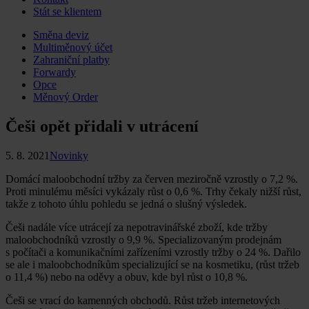
Stát se klientem
Skip
Směna deviz
to
Multiměnový účet
content
Zahraniční platby
Forwardy
Opce
Měnový Order
Češi opět přidali v utrácení
5. 8. 2021
Novinky
Domácí maloobchodní tržby za červen meziročně vzrostly o 7,2 %.
Proti minulému měsíci vykázaly růst o 0,6 %. Trhy čekaly nižší růst,
takže z tohoto úhlu pohledu se jedná o slušný výsledek.
Češi nadále více utrácejí za nepotravinářské zboží, kde tržby
maloobchodníků vzrostly o 9,9 %. Specializovaným prodejnám
s počítači a komunikačními zařízeními vzrostly tržby o 24 %. Dařilo
se ale i maloobchodníkům specializující se na kosmetiku, (růst tržeb
o 11,4 %) nebo na oděvy a obuv, kde byl růst o 10,8 %.
Češi se vrací do kamenných obchodů. Růst tržeb internetových