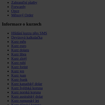
Zahraniční platby
Forwardy
Opce
Měnový Order
Informace o kurzech
Hlídání kurzu přes SMS
Devizová kalkulačka
Kurz měn
Kurz euro
Kurz dolaru
Kurz libra
Kurz zlotý
Kurz rubl
Kurz forint
Kurz jen
Kurz juan
Kurz frank
Kurz kanadský dolar
Kurz švédská koruna
Kurz norská koruna
Kurz australský dolar
Kurz rumunský lei
Kurz dánská koruna