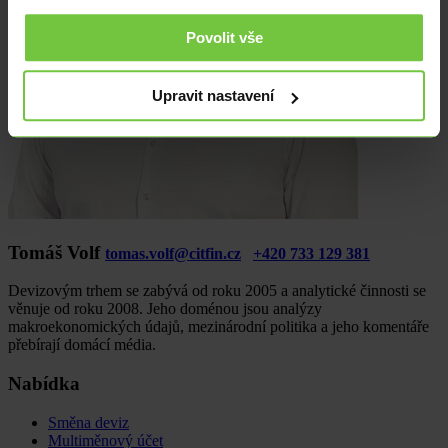
Povolit vše
Upravit nastavení
Tomáš Volf
tomas.volf@citfin.cz
+420 733 129 381
Devizovým trhem se zabývá od roku 2005 a analytické činnosti se
věnuje od roku 2008. Jeho doménou jsou analýzy
makroekonomických údajů, mezinárodní politika a jeho komentáře
přebírají domácí média.
Nabídka
Směna deviz
Multiměnový účet