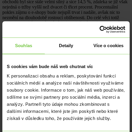
obchodů byl sice stále velmi silný a sice 14,5 %, zdaleka se již však
nejedná o tržby vyšší než dvacet či třicet procent. Procentuální
pokles zájmu o e-shopy bude nejspíš trvat i nadále, avšak nic to
nezmění na dlouhodobě rostoucí oblíbenosti. Do celé věci totiž
zasahuje vysoká srovnávací základna s loňským rokem, kdy nákup
přes internet byla prakticky jediná možnost nákupu.
Dnešní dobrý výsledek maloobchodních tržeb jde na vrub
především dvěma faktorům. Jedním je fakt, že lidé skutečně více
Souhlas
Detaily
Více o cookies
utrácejí. Nucený půst v nakupování z uplynulých měsíců si
kompenzují zvýšenou spotřebou téměř ve všech oblastech života.
Obava o budoucí příjmy Čechům nebrání ve zvýšené poptávce. Čas
na uspořené rezervy, které nemohli utratit v době lockdownů,
S cookies vám bude náš web chutnat víc
přichází nyní. Druhým důvodem dnešního výsledku je nízká
srovnávací základna z loňského roku. S tímto faktorem se budeme
K personalizaci obsahu a reklam, poskytování funkcí
potýkat ještě dlouhé měsíce a plně vyprchá až v prvním čtvrtletí
sociálních médií a analýze naší návštěvnosti využíváme
2023.
soubory cookie. Informace o tom, jak náš web používáte,
sdílíme se svými partnery pro sociální média, inzerci a
analýzy. Partneři tyto údaje mohou zkombinovat s
dalšími informacemi, které jste jim poskytli nebo které
získali v důsledku toho, že používáte jejich služby.