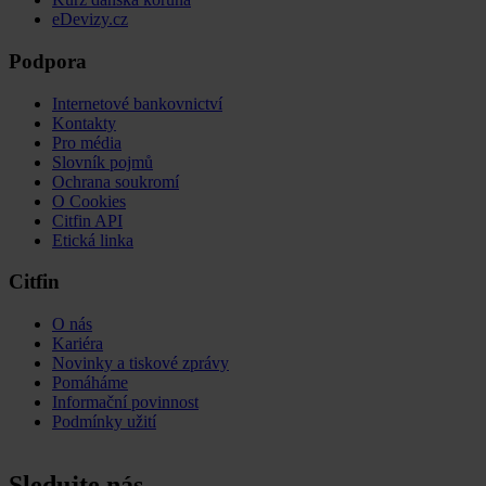
eDevizy.cz
Podpora
Internetové bankovnictví
Kontakty
Pro média
Slovník pojmů
Ochrana soukromí
O Cookies
Citfin API
Etická linka
Citfin
O nás
Kariéra
Novinky a tiskové zprávy
Pomáháme
Informační povinnost
Podmínky užití
Sledujte nás