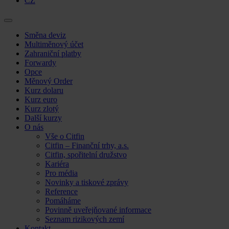
CZ
Skip
Směna deviz
to
Multiměnový účet
content
Zahraniční platby
Forwardy
Opce
Měnový Order
Kurz dolaru
Kurz euro
Kurz zlotý
Další kurzy
O nás
Vše o Citfin
Citfin – Finanční trhy, a.s.
Citfin, spořitelní družstvo
Kariéra
Pro média
Novinky a tiskové zprávy
Reference
Pomáháme
Povinně uveřejňované informace
Seznam rizikových zemí
Kontakt