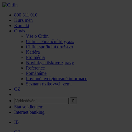
Skip
to
800 311 010
content
Kurz měn
Kontakt
O nás
Vše o Citfin
Citfin – Finanční trhy, a.s.
Citfin, spořitelní družstvo
Kariéra
Pro média
Novinky a tiskové zprávy
Reference
Pomáháme
Povinně uveřejňované informace
Seznam rizikových zemí
CZ
Stát se klientem
Internet banking
IB