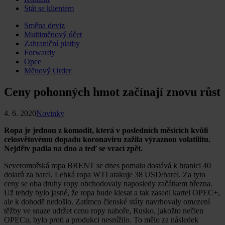
Stát se klientem
Skip
Směna deviz
to
Multiměnový účet
content
Zahraniční platby
Forwardy
Opce
Měnový Order
Ceny pohonných hmot začínají znovu růst
4. 6. 2020
Novinky
Ropa je jednou z komodit, která v posledních měsících kvůli
celosvětovému dopadu koronaviru zažila výraznou volatilitu.
Nejdřív padla na dno a teď se vrací zpět.
Severomořská ropa BRENT se dnes pomalu dostává k hranici 40
dolarů za barel. Lehká ropa WTI atakuje 38 USD/barel. Za tyto
ceny se oba druhy ropy obchodovaly naposledy začátkem března.
Už tehdy bylo jasné, že ropa bude klesat a tak zasedl kartel OPEC+,
ale k dohodě nedošlo. Zatímco členské státy navrhovaly omezení
těžby ve snaze udržet cenu ropy nahoře, Rusko, jakožto nečlen
OPECu, bylo proti a produkci nesnížilo. To mělo za následek