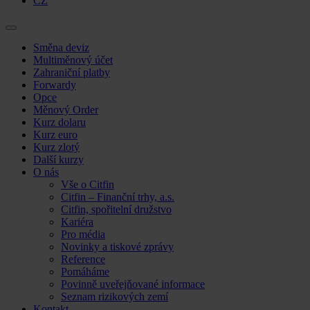
CZ
Skip
Směna deviz
to
Multiměnový účet
content
Zahraniční platby
Forwardy
Opce
Měnový Order
Kurz dolaru
Kurz euro
Kurz zlotý
Další kurzy
O nás
Vše o Citfin
Citfin – Finanční trhy, a.s.
Citfin, spořitelní družstvo
Kariéra
Pro média
Novinky a tiskové zprávy
Reference
Pomáháme
Povinně uveřejňované informace
Seznam rizikových zemí
Kontakt