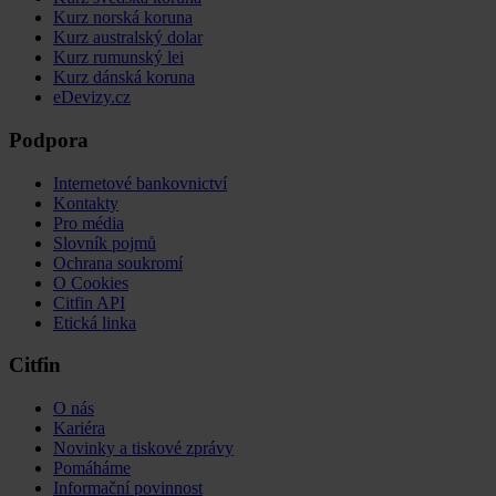
Kurz norská koruna
Kurz australský dolar
Kurz rumunský lei
Kurz dánská koruna
eDevizy.cz
Podpora
Internetové bankovnictví
Kontakty
Pro média
Slovník pojmů
Ochrana soukromí
O Cookies
Citfin API
Etická linka
Citfin
O nás
Kariéra
Novinky a tiskové zprávy
Pomáháme
Informační povinnost