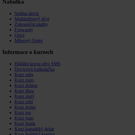
Nabídka
Směna deviz
Multiměnový účet
Zahraniční platby
Forwardy
Opce
Měnový Order
Informace o kurzech
Hlídání kurzu přes SMS
Devizová kalkulačka
Kurz měn
Kurz euro
Kurz dolaru
Kurz libra
Kurz zlotý
Kurz rubl
Kurz forint
Kurz jen
Kurz juan
Kurz frank
Kurz kanadský dolar
Kurz švédská koruna