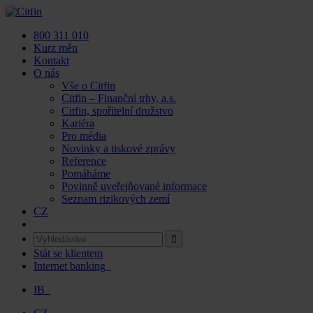
Skip
to
800 311 010
content
Kurz měn
Kontakt
O nás
Vše o Citfin
Citfin – Finanční trhy, a.s.
Citfin, spořitelní družstvo
Kariéra
Pro média
Novinky a tiskové zprávy
Reference
Pomáháme
Povinně uveřejňované informace
Seznam rizikových zemí
CZ
Stát se klientem
Internet banking
IB