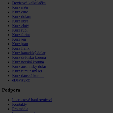
Devizová kalkulačka
Kurz měn
Kurz euro
Kurz dolaru
Kurz libra
Kurz zlotý
Kurz rubl
Kurz forint
Kurz jen
Kurz juan
Kurz frank
Kurz kanadský dolar
Kurz švédská koruna
Kurz norská koruna
Kurz australský dolar
Kurz rumunský lei
Kurz dánská koruna
eDevizy.cz
Podpora
Internetové bankovnictví
Kontakty
Pro média