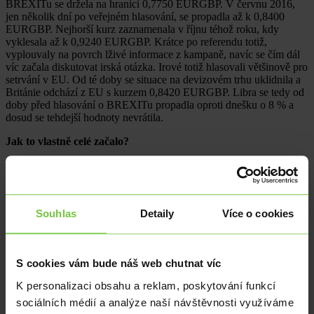
BREXITu se držela na hranici 0,7750 EURGBP. V červnu 2016,
jen několik dní po veřejném hlasování, se propadla až k 0,8400
EURGBP. Nejhorší kurz zaznamenala v říjnu téhož roku, kdy
vyklesala až k 0,9240 EURGBP. Krátce po referendu totiž,
vyplouvaly na povrch lživé informace z kampaně, navíc se čím dál
víc začala diskutovat irská otázka. Irové totiž hlasovali většinově pro
setrvání v EU. Od té doby se situace na devizovém trhu uklidnila a
Británie odchází z EU s kurzem 0,8420 EURGBP. Libra se tedy od
doby před hlasování o BREXITu propadla oproti dnešku o 8 % a
dosud se tehdejší hodnoty nevrátila.
Jak to vlastně celé začalo?
Hlavním dokumentem byla Pařížská smlouva, na základě které
v roce 1952 vzniklo Evropské sdružení uhlí a oceli. Další milníkem
byly Římské smlouvy, které daly vzniknout jednak Evropskému
hospodářskému společenství a druhak Evropskému společenství uhlí
Souhlas
Detaily
Více o cookies
a oceli, což se stalo v roce 1957. V roce 1967 vznikají Evropská
společenství sloučením EHS, ESUO a EURATOM a v roce 1973
přichází do ES společně s Dánskem a Irskem také Velká Británie.
S cookies vám bude náš web chutnat víc
Byl to přirozený vývoj v rámci vzniku celní unie a volného pohybu
zboží, do kterého se Velká Británie připojila. Samostatné a suverénní
K personalizaci obsahu a reklam, poskytování funkcí
státy navazovaly stále těsnější obchodní spolupráci a význam Velké
sociálních médií a analýze naší návštěvnosti využíváme
Británie vzrostl. Stala se tahounem evropské integrace a spolupráce.