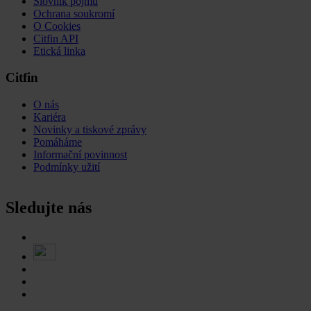
Slovník pojmů
Ochrana soukromí
O Cookies
Citfin API
Etická linka
Citfin
O nás
Kariéra
Novinky a tiskové zprávy
Pomáháme
Informační povinnost
Podmínky užití
Sledujte nás