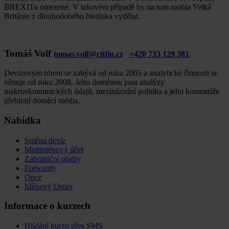
BREXITu omezené. V takovém případě by na tom mohla Velká
Británie z dlouhodobého hlediska vydělat.
Tomáš Volf
tomas.volf@citfin.cz
+420 733 129 381
Devizovým trhem se zabývá od roku 2005 a analytické činnosti se
věnuje od roku 2008. Jeho doménou jsou analýzy
makroekonomických údajů, mezinárodní politika a jeho komentáře
přebírají domácí média.
Nabídka
Směna deviz
Multiměnový účet
Zahraniční platby
Forwardy
Opce
Měnový Order
Informace o kurzech
Hlídání kurzu přes SMS