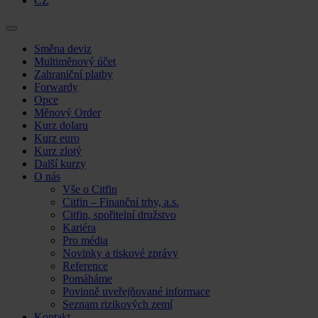
CZ
Skip
Směna deviz
to
Multiměnový účet
content
Zahraniční platby
Forwardy
Opce
Měnový Order
Kurz dolaru
Kurz euro
Kurz zlotý
Další kurzy
O nás
Vše o Citfin
Citfin – Finanční trhy, a.s.
Citfin, spořitelní družstvo
Kariéra
Pro média
Novinky a tiskové zprávy
Reference
Pomáháme
Povinně uveřejňované informace
Seznam rizikových zemí
Kontakt