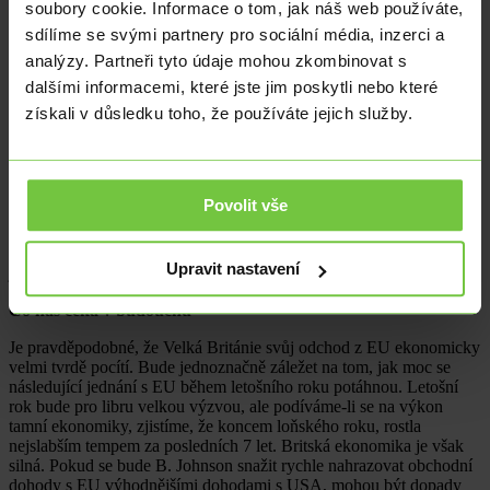
soubory cookie. Informace o tom, jak náš web používáte,
EU, jak jí známe dnes, prakticky vznikla v roce 1992
sdílíme se svými partnery pro sociální média, inzerci a
Maastrichtskými dohodami. Během desetiletí se EU rozrostla na
dnešních 28 států. Poslední zemí, která rozšířila řady EU, bylo
analýzy. Partneři tyto údaje mohou zkombinovat s
v roce 2016 Chorvatsko. Zítra jich bude mít EU jen 27.
dalšími informacemi, které jste jim poskytli nebo které
získali v důsledku toho, že používáte jejich služby.
V roce 2002 začalo 10 států platit eurem, ale Velká Británie ho nejen
nikdy nepřijala, ale vymínila si navíc podmínku, že ho nikdy
přijmout nemusí, což je rozdíl oproti všem ostatním zemím.
Přistoupivší stát se smlouvou s EU totiž zavazuje, že euro
v budoucnu přijme. To byl fakticky první vážný moment, kdy
Povolit vše
Evropské unii začalo být jasné, že jedna z největších ekonomik
nejde stejnou cestou. Od té doby se rozdíly v pohledu na mnoho
věcí prohlubovaly a už tehdy možná začalo být ve Velké Británii
Upravit nastavení
jasné, že její budoucnost je v samostatnosti.
Co nás čeká v budoucnu
Je pravděpodobné, že Velká Británie svůj odchod z EU ekonomicky
velmi tvrdě pocítí. Bude jednoznačně záležet na tom, jak moc se
následující jednání s EU během letošního roku potáhnou. Letošní
rok bude pro libru velkou výzvou, ale podíváme-li se na výkon
tamní ekonomiky, zjistíme, že koncem loňského roku, rostla
nejslabším tempem za posledních 7 let. Britská ekonomika je však
silná. Pokud se bude B. Johnson snažit rychle nahrazovat obchodní
dohody s EU výhodnějšími dohodami s USA, mohou být dopady